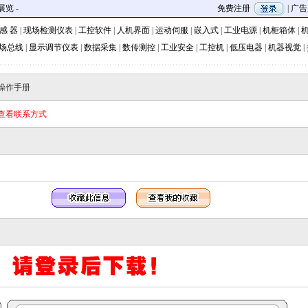
展览
-
免费注册
|
广告
 感 器
|
现场检测仪表
|
工控软件
|
人机界面
|
运动伺服
|
嵌入式
|
工业电源
|
机柜箱体
|
机
场总线
|
显示调节仪表
|
数据采集
|
数传测控
|
工业安全
|
工控机
|
低压电器
|
机器视觉
|
器操作手册
此查看联系方式