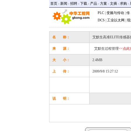
首页
-
新闻
-
招聘
-
下载
-
产品
-
方案
-
文摘
-
求购
-
PLC
|
变频与传动
|
传
DCS
|
工业以太网
|
现
名 称：
艾默生高准ELITE传感
来 源：
艾默生过程管理
<<点
大 小：
2.4MB
上 传：
2009/9/8 15:27:12
说 明：