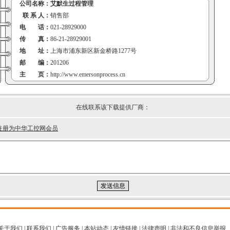
公司名称：
艾默生过程管理
联 系 人：
销售部
电 话：
021-28929000
传 真：
86-21-28929001
地 址：
上海市浦东新区新金桥路1277号
邮 编：
201206
主 页：
http://www.emersonprocess.cn
在线联系该下载提供厂商：
注册为中华工控网会员
关于我们
|
联系我们
|
广告服务
|
本站动态
|
友情链接
|
法律声明
|
非法和不良信息举报