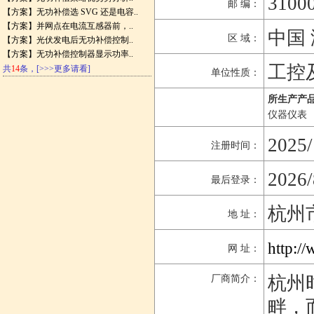
3100
邮 编：
【方案】
无功补偿选 SVG 还是电容..
【方案】
并网点在电流互感器前，..
中国 
区 域：
【方案】
光伏发电后无功补偿控制..
【方案】
无功补偿控制器显示功率..
工控
共
14
条，
[>>>更多请看]
单位性质：
所生产产品
仪器仪表
2025/
注册时间：
2026/
最后登录：
杭州
地 址：
http:/
网 址：
杭州
厂商简介：
畔，