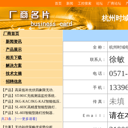
首页
新闻
工控搜索
论坛
厂商论坛
杭州时
厂商首页
·
新闻资讯
全 称：
杭州时域
·
产品展示
徐敏
·
相关下载
联系人：
·
解决方案
0571
·
技术文摘
电 话：
·
招聘信息
1339
手 机：
【产品】
高采低补光伏四象限无功..
【产品】
ST-901C无线测温监控系统..
未填
【产品】
JKG-KAC/JKG-KAZ智能低压..
传 真：
【产品】
SL-603C高精度智能型路灯..
【产品】
SL-603智能型路灯控制器..
请在
Ｅｍａｉｌ：
共
23
条，
[>>>更多请看]
【方案】
无功补偿策略优劣势分析..