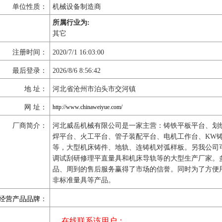
单位性质：
机械设备制造商
所属行业为:
其它
注册时间：
2020/7/1 16:03:00
最后登录：
2026/8/6 8:56:42
地 址：
河北省沧州市泊头市交河镇
网 址：
http://www.chinaweiyue.com/
厂商简介：
河北威岳机械有限公司是一家主营：铸铁平板平台、划
焊平台、火工平台、管子装配平台、电机工作台、KW
等，大型机床铸件、地轨、连铸机对弧样板。另我公司
调试刮研修理平直量具和机床导轨等的大型生产厂家。
品、周到的售后服务赢得了市场的信誉。同时为了方便
非标准量具等产品。
经营产品品牌
：