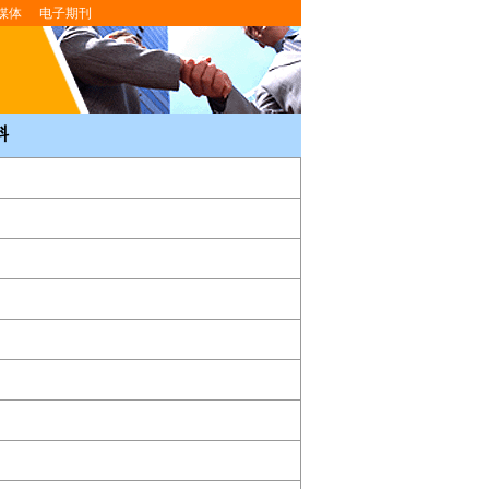
媒体
电子期刊
料