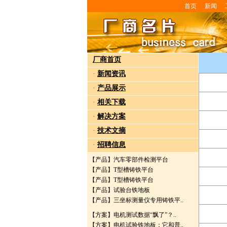
首页
新闻
厂商首页
·
新闻资讯
·
产品展示
·
相关下载
·
解决方案
·
技术文摘
·
招聘信息
【产品】
汽车零部件检测平台
【产品】
T型槽铸铁平台
【产品】
T型槽铸铁平台
【产品】
试验台铁地板
【产品】
三坐标测量仪专用铸铁平..
【方案】
电机测试数据“飘了”？..
【方案】
电机试验铁地板：它和普..