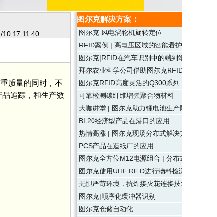
图尔克解决方案：
图尔克 风电涡轮机旋转定位
/10 17:11:40
RFID案例 | 高电压区域的智能看护人
图尔克|RFID在汽车识别中的端到端应用
拜尔农业科学公司借助图尔克RFID的支持测
和注重质量的同时，不
图尔克RFID高度灵活的Q300系列
、产品追踪，和生产数
可靠检测碳纤维增强聚合物材料
大咖讲堂 | 图尔克助力锂电池生产降本增效
BL20经济型产品在港口的应用
热情高涨 | 图尔克现场分布式解决方案分享圆
PCS产品在造纸厂的应用
图尔克全方位M12电源组合 | 分布式电源的
图尔克使用UHF RFID进行物料检测
无惧严苛环境，抗焊接火花连接技术
图尔克|顺序化缓冲器识别
图尔克仓储自动化