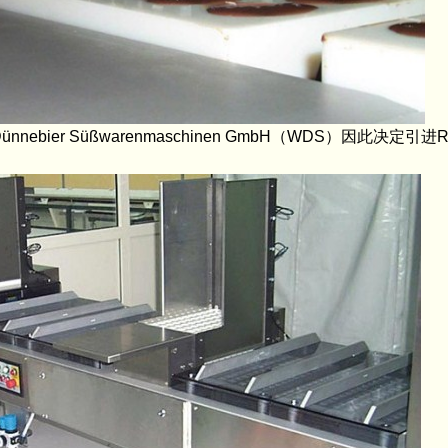
nnebier Süßwarenmaschinen GmbH（WDS）因此决定