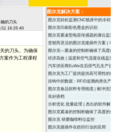
图尔克解决方案：
图尔克轻松监测CNC铣床中的冷却润滑剂
了正确的刀头
图尔克印刷彩色墨盒的识别
/11 16:25:40
图尔克紧凑型电容传感器的液位监测
坚韧而灵活的图尔克接插件方案 | 串起分布式
和相关的刀头。为确保
图尔克—紧凑的控制柜确保了高度的信息安全
决方案作为工程课程
经济高效 | 温度和空气湿度在线监测传感器
汽车供应商EuWe在后排气孔生产设备的制造岛上使
图尔克为工厂提供提供高可用性的I/O系统
挂钩中的数据：RFID追溯肉类生产
图尔克食品饮料专用线缆 | 耐冲洗型IO-Link
良好搭档
分析优化 批量处理 | 杰出的软件解决方案——图尔克TAS
图尔克紧凑的控制柜确保了高度的信息安全性
图尔克 研磨咖啡料位监控
图尔克接插件在纺织行业的应用