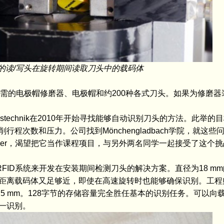
的读/写头在旋转期间读取刀头中的载码体
这种修复处理所需的电极帽修磨器、电极帽和约200种各式刀头。如果为修
sstechnik在2010年开始寻找能够自动识别刀头的方法。此举
程次数和压力。公司找到Mönchengladbach学院，就这些
Bäker，渴望把它当作课程项目，与另外两名同学一起接受了这个挑
 RFID系统来开发在安装期间检测刀头的解决方案。直径为18 m
距离载码体又足够近，即使在高速旋转时也能够确保识别。工程
.5 mm。128字节的存储容量完全胜任基本的识别任务。可以向
一识别。