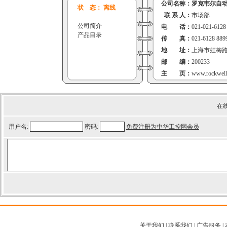
公司名称：
罗克韦尔自
状 态： 离线
联 系 人：
市场部
公司简介
电 话：
021-021-6128
产品目录
传 真：
021-6128 889
地 址：
上海市虹梅路
邮 编：
200233
主 页：
www.rockwell
在
用户名:
密码:
免费注册为中华工控网会员
关于我们
|
联系我们
|
广告服务
|