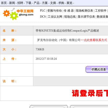
首页
-
新闻
-
招聘
-
下载
-
产品
-
方案
-
文摘
-
求购
-
展览
-
PLC
|
变频与传动
|
传 感 器
|
现场检测仪表
|
工控软件
DCS
|
工业以太网
|
现场总线
|
显示调节仪表
|
数据采
名 称：
带有KINETIX集成运动控制CompactLogix产品概述
来 源：
罗克韦尔自动化（中国）有限公司
<<点此查看联系方式
大 小：
736KB
上 传：
2012/2/7 10:18:24
说 明：