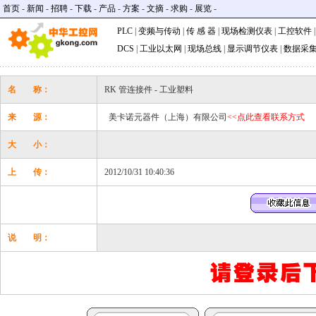
首页
-
新闻
-
招聘
-
下载
-
产品
-
方案
-
文摘
-
求购
-
展览
-
PLC
|
变频与传动
|
传 感 器
|
现场检测仪表
|
工控软件
DCS
|
工业以太网
|
现场总线
|
显示调节仪表
|
数据采
名 称：
RK 管连接件 - 工业塑料
来 源：
美卡诺元器件（上海）有限公司
<<点此查看联系方式
大 小：
上 传：
2012/10/31 10:40:36
说 明：