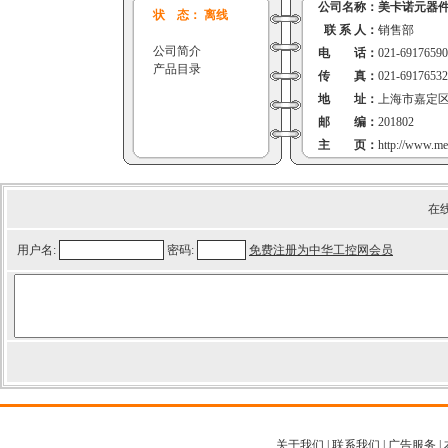
公司名称：
美卡诺元器
状 态： 离线
联 系 人：
销售部
公司简介
电 话：
021-69176590
产品目录
传 真：
021-69176532
地 址：
上海市嘉定区
邮 编：
201802
主 页：
http://www.me
在
用户名:
密码:
免费注册为中华工控网会员
关于我们
|
联系我们
|
广告服务
|