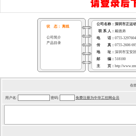
公司名称：
深圳市正运
状 态： 离线
联 系 人：
戴德弟
公司简介
电 话：
0755-3297604
产品目录
传 真：
0755-2606 69
地 址：
深圳市宝安区
邮 编：
518100
主 页：
http://www.zm
在
用户名:
密码:
免费注册为中华工控网会员