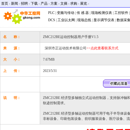
首页
-
新闻
-
招聘
-
下载
-
产品
-
方案
-
文摘
-
求购
-
展览
-
PLC
|
变频与传动
|
传 感 器
|
现场检测仪表
|
工控软件
DCS
|
工业以太网
|
现场总线
|
显示调节仪表
|
数据采
名 称：
ZMC212BE运动控制器用户手册V1.5
来 源：
深圳市正运动技术有限公司
<<点此查看联系方式
大 小：
7.67MB
上 传：
2023/5/31
说 明：
ZMC212BE 经济型多轴独立式运动控制器，支持脉冲轴
轨迹控制需求。
ZMC212BE 经济型多轴运动控制器可用于电子半导体
非标设备、印刷包装设备、纺织服装设备、医疗设备、流