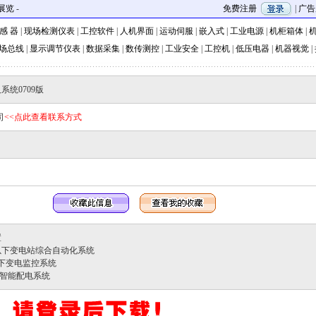
展览
-
免费注册
|
广告
 感 器
|
现场检测仪表
|
工控软件
|
人机界面
|
运动伺服
|
嵌入式
|
工业电源
|
机柜箱体
|
机
场总线
|
显示调节仪表
|
数据采集
|
数传测控
|
工业安全
|
工控机
|
低压电器
|
机器视觉
|
系统0709版
司
<<点此查看联系方式
置
KV及以下变电站综合自动化系统
V及以下变电监控系统
V低压智能配电系统