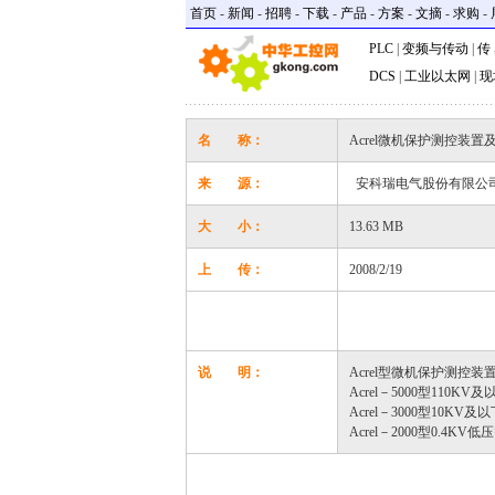
首页
-
新闻
-
招聘
-
下载
-
产品
-
方案
-
文摘
-
求购
-
PLC
|
变频与传动
|
传
DCS
|
工业以太网
|
现
名 称：
Acrel微机保护测控装置及
来 源：
安科瑞电气股份有限公
大 小：
13.63 MB
上 传：
2008/2/19
说 明：
Acrel型微机保护测控装
Acrel－5000型110
Acrel－3000型10K
Acrel－2000型0.4K