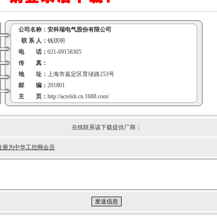
公司名称：
安科瑞电气股份有限公司
联 系 人：
钱琪明
电 话：
021-69158305
传 真：
地 址：
上海市嘉定区育绿路253号
邮 编：
201801
主 页：
http://acrelsh.cn.1688.com/
在线联系该下载提供厂商：
注册为中华工控网会员