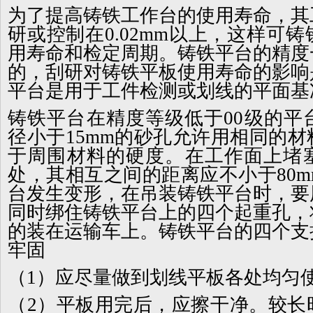
为了提高铸铁工作台的使用寿命，其
研或控制在0.02mm以上，这样可
用寿命和检定周期。铸铁平台的精度
的，刮研对铸铁平板使用寿命的影响
平台是用于工件检测或划线的平面基
铸铁平台在精度等级低于00级的平
径小于15mm的砂孔允许用相同的
于周围材料的硬度。在工作面上堵
处，其相互之间的距离应不小于80
台发生变形，在吊装铸铁平台时，要
同时绑住铸铁平台上的四个起重孔，
的装在运输车上。铸铁平台的四个支
牢固
（1）应尽量做到划线平板各处均匀
（2）平板用完后，应擦干净。较长