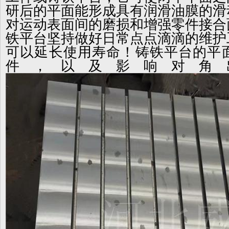
研后的平面能形成具有润滑油膜的滑
对运动表面间的磨损和增强零件接合
铁平台坚持做好日常点点滴滴的维护
可以延长使用寿命！铸铁平台的平
件，以及影响对角