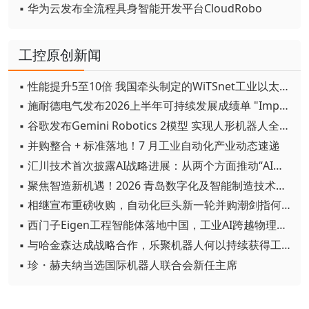
▪ 华为云发布全流程具身智能开发平台CloudRobo
工控原创新闻
▪ 性能提升5至10倍 我国牵头制定的WiTSnet工业以太网国际标准正式发布
▪ 施耐德电气发布2026上半年可持续发展成绩单 "Impact 2030"路线图开局稳健
▪ 谷歌发布Gemini Robotics 2模型 实现人形机器人全身智能控制突破
▪ 并购整合 + 标准落地！7 月工业自动化产业动态速递
▪ 汇川技术首次披露AI战略进展：从两个方面推动“AI业务化”落地
▪ 聚焦智造新机遇！2026 青岛数字化及智能制造技术论坛圆满落幕
▪ 相继宣布重磅收购，自动化巨头新一轮并购潮剑指何方？
▪ 西门子Eigen工程智能体落地中国，工业AI跨越物理世界“确定性”拐点
▪ 与哈金森达成战略合作，乐聚机器人何以持续获得工业巨头青睐？
▪ 珍・赫夫纳当选国际机器人联合会新任主席