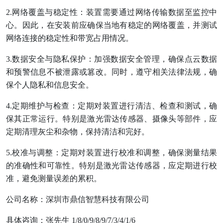
2.
网络覆盖与稳定性：装置需要通过网络传输数据至监控中
心。因此，在安装前应确保当地有稳定的网络覆盖，并测试
网络连接的稳定性和带宽占用情况。
3.
数据安全与隐私保护：加强数据安全管理，确保点云数据
和预警信息不被泄露或篡改。同时，遵守相关法律法规，确
保个人隐私和信息安全。
4.
定期维护与检查：定期对装置进行清洁、检查和测试，确
保其正常运行。特别是激光雷达传感器、摄像头等部件，应
定期清理灰尘和杂物，保持清洁和完好。
5.
校准与调整：定期对装置进行校准和调整，确保测量结果
的准确性和可靠性。特别是激光雷达传感器，应定期进行校
准，避免测量误差的累积。
公司名称：深圳市鼎信智慧科技有限公司
具体咨询：张先生 1/8/0/9/8/9/7/3/4/1/6