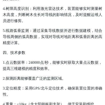
4.
树障高度识别：利用激光雷达技术，装置能够实时测量树
木高度，判断树木生长对导线的影响情况，及时提醒运维人
员进行修剪。
5.
线路弧垂监测：通过采集导线数据并进行数据建模，结合
导线两侧的弧高数据，实现对导线对地距离和弧垂距离的高
精度计算。
四、技术参数
1.
点云数据率：240000点/秒，能够实时获取大量点云数据，
提高三维建模的精度和效率。
2.
探测距离能够覆盖广泛的监测区域。
3.
定位精度：采用GPS/北斗定位技术，确保装置位置的准确
性。
4.
重量：≤10kg（含太阳能板和支架），便于安装和维护。