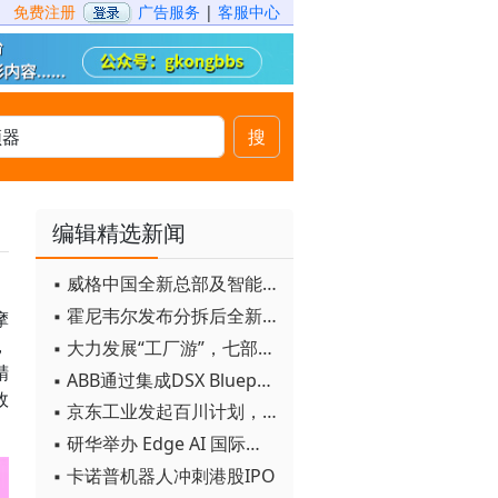
免费注册
广告服务
|
客服中心
搜
编辑精选新闻
▪ 威格中国全新总部及智能工厂启用
▪ 霍尼韦尔发布分拆后全新品牌：霍尼韦尔科技与霍尼韦尔航空航天
摩
，
▪ 大力发展“工厂游”，七部门联合发文！
精
▪ ABB通过集成DSX Blueprint AI基础设施，扩大与英伟达的合作
效
▪ 京东工业发起百川计划， 构建工业大模型新生态
▪ 研华举办 Edge AI 国际论坛
▪ 卡诺普机器人冲刺港股IPO