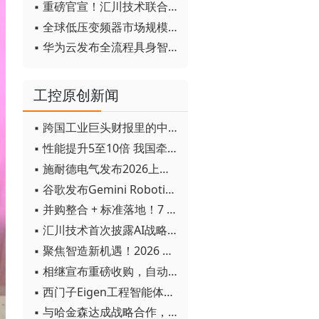
▪ 重磅官宣！汇川技术联合发起 D12 联盟，开创产教融合新范式
▪ 全球低压变频器市场规模2030年将超170亿美元
▪ 华为云发布全流程具身智能开发平台CloudRobo
工控原创新闻
▪ 跨国工业巨头财报里的中国成绩单
▪ 性能提升5至10倍 我国牵头制定的WiTSnet工业以太网国际标准正式发布
▪ 施耐德电气发布2026上半年可持续发展成绩单 "Impact 2030"路线图开局稳健
▪ 谷歌发布Gemini Robotics 2模型 实现人形机器人全身智能控制突破
▪ 并购整合 + 标准落地！7 月工业自动化产业动态速递
▪ 汇川技术首次披露AI战略进展：从两个方面推动“AI业务化”落地
▪ 聚焦智造新机遇！2026 青岛数字化及智能制造技术论坛圆满落幕
▪ 相继宣布重磅收购，自动化巨头新一轮并购潮剑指何方？
▪ 西门子Eigen工程智能体落地中国，工业AI跨越物理世界“确定性”拐点
▪ 与哈金森达成战略合作，乐聚机器人何以持续获得工业巨头青睐？