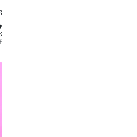
熔
同
速
影
开