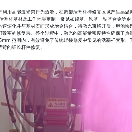
利用高能激光束作为热源，在调架活塞杆待修复区域产生高温
活塞杆基材及工作环境定制，常见如镍基、铁基、钴基合金等)
迅速熔化并与基材表面形成冶金结合，待激光束移开后，熔池快
织致密的修复层。整个过程中，激光的高能量密度特性确保了热
1-0.5mm 范围内，有效避免了传统焊接修复中常见的活塞杆变形、
严苛的细长杆件修复。