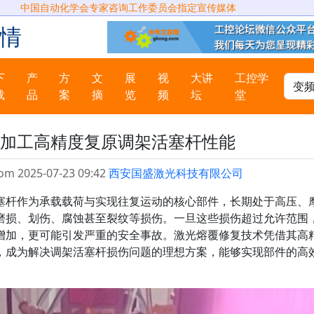
中国自动化学会专家咨询工作委员会指定宣传媒体
情
下
产
方
文
展
视
大讲
工控学
载
品
案
摘
览
频
坛
堂
加工高精度复原调架活塞杆性能
om 2025-07-23 09:42
西安国盛激光科技有限公司
杆作为承载载荷与实现往复运动的核心部件，长期处于高压、
磨损、划伤、腐蚀甚至裂纹等损伤。一旦这些损伤超过允许范围
增加，更可能引发严重的安全事故。激光熔覆修复技术凭借其高
，成为解决调架活塞杆损伤问题的理想方案，能够实现部件的高