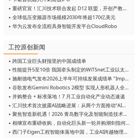
▪ 重磅官宣！汇川技术联合发起 D12 联盟，开创产教融合新范式
▪ 全球低压变频器市场规模2030年将超170亿美元
▪ 华为云发布全流程具身智能开发平台CloudRobo
工控原创新闻
▪ 跨国工业巨头财报里的中国成绩单
▪ 性能提升5至10倍 我国牵头制定的WiTSnet工业以太网国际标准正式发布
▪ 施耐德电气发布2026上半年可持续发展成绩单 "Impact 2030"路线图开局稳健
▪ 谷歌发布Gemini Robotics 2模型 实现人形机器人全身智能控制突破
▪ 并购整合 + 标准落地！7 月工业自动化产业动态速递
▪ 汇川技术首次披露AI战略进展：从两个方面推动“AI业务化”落地
▪ 聚焦智造新机遇！2026 青岛数字化及智能制造技术论坛圆满落幕
▪ 相继宣布重磅收购，自动化巨头新一轮并购潮剑指何方？
▪ 西门子Eigen工程智能体落地中国，工业AI跨越物理世界“确定性”拐点