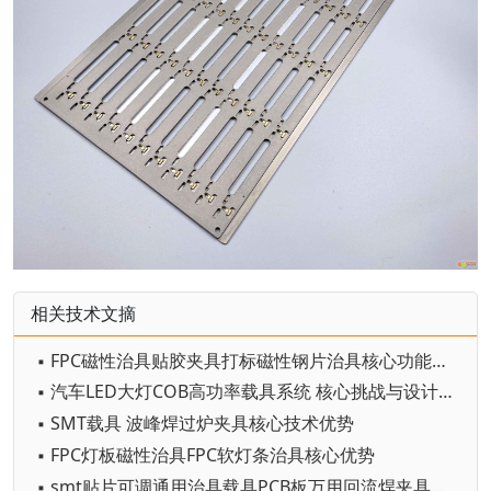
相关技术文摘
▪ FPC磁性治具贴胶夹具打标磁性钢片治具核心功能与原理
▪ 汽车LED大灯COB高功率载具系统 核心挑战与设计目标
▪ SMT载具 波峰焊过炉夹具核心技术优势
▪ FPC灯板磁性治具FPC软灯条治具核心优势
▪ smt贴片可调通用治具载具PCB板万用回流焊夹具卡扣弹簧治具