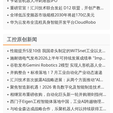
▪ 卡诺普机器人冲刺港股IPO
▪ 重磅官宣！汇川技术联合发起 D12 联盟，开创产教融合新范式
▪ 全球低压变频器市场规模2030年将超170亿美元
▪ 华为云发布全流程具身智能开发平台CloudRobo
工控原创新闻
▪ 性能提升5至10倍 我国牵头制定的WiTSnet工业以太网国际标准正式发布
▪ 施耐德电气发布2026上半年可持续发展成绩单 "Impact 2030"路线图开局稳健
▪ 谷歌发布Gemini Robotics 2模型 实现人形机器人全身智能控制突破
▪ 并购整合 + 标准落地！7 月工业自动化产业动态速递
▪ 汇川技术首次披露AI战略进展：从两个方面推动“AI业务化”落地
▪ 聚焦智造新机遇！2026 青岛数字化及智能制造技术论坛圆满落幕
▪ 相继宣布重磅收购，自动化巨头新一轮并购潮剑指何方？
▪ 西门子Eigen工程智能体落地中国，工业AI跨越物理世界“确定性”拐点
▪ 与哈金森达成战略合作，乐聚机器人何以持续获得工业巨头青睐？