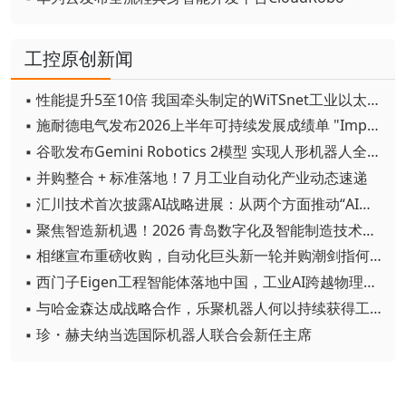
工控原创新闻
▪ 性能提升5至10倍 我国牵头制定的WiTSnet工业以太网国际标准正式发布
▪ 施耐德电气发布2026上半年可持续发展成绩单 "Impact 2030"路线图开局稳健
▪ 谷歌发布Gemini Robotics 2模型 实现人形机器人全身智能控制突破
▪ 并购整合 + 标准落地！7 月工业自动化产业动态速递
▪ 汇川技术首次披露AI战略进展：从两个方面推动“AI业务化”落地
▪ 聚焦智造新机遇！2026 青岛数字化及智能制造技术论坛圆满落幕
▪ 相继宣布重磅收购，自动化巨头新一轮并购潮剑指何方？
▪ 西门子Eigen工程智能体落地中国，工业AI跨越物理世界“确定性”拐点
▪ 与哈金森达成战略合作，乐聚机器人何以持续获得工业巨头青睐？
▪ 珍・赫夫纳当选国际机器人联合会新任主席