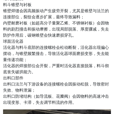
料斗锥壁与衬板
锥壁焊缝会因高频振动产生疲劳开裂，尤其是锥壁与法兰的
连接部位，裂纹会逐步扩展，最终导致漏料；
内壁耐磨衬板（如超高分子量聚乙烯、不锈钢衬板）会因物
料的剧烈撞击和振动摩擦，出现局部脱落、厚度骤减，失去
防护作用后，碳钢锥壁会快速磨损穿孔。
球面活化器
活化器与料斗底部的连接螺栓会松动断裂，活化器出现偏心
摆动，与锥壁频繁撞击，导致活化器球面磨损变形，失去能
量传递功能；
活化器的焊接部位会开裂，严重时活化器直接脱落，料斗彻
底丧失破拱能力。
出料口部件
出料口法兰与下游设备的连接螺栓会因振动松脱，导致密封
失效、物料泄漏；
出料口防堵结构（如导流板、花瓣阀）会因物料的高速冲击
出现变形、卡滞，失去调节料流的作用。