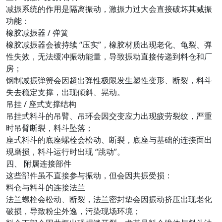
减振系统的作用是隔离振动，激振力过大会直接破坏其减振
功能：
橡胶减振器 / 弹簧
橡胶减振器会被持续 “压实”，橡胶材质出现老化、龟裂、弹
性失效，无法缓冲振动能量，导致振动直接传递到料仓和厂
房；
钢制减振弹簧会因超出弹性极限发生塑性变形、断裂，料斗
失去稳定支撑，出现倾斜、晃动。
吊挂 / 座式支撑结构
吊挂式料斗的吊臂、吊环会因交变应力出现疲劳裂纹，严重
时吊臂断裂，料斗坠落；
座式料斗的底座螺栓会松动、断裂，底座与基础的连接面出
现磨损，料斗运行时出现 “跳动”。
四、 附属连接部件
这些部件虽不直接参与振动，但会因共振受损：
料仓与料斗的连接法兰
法兰螺栓会松动、断裂，法兰密封垫会因振动挤压出现老化
破损，导致粉尘外逸，污染现场环境；