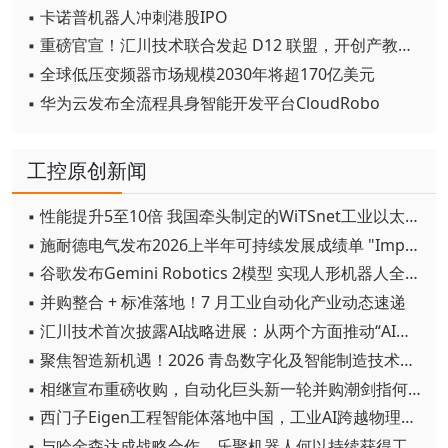
▪ 卡诺普机器人冲刺港股IPO
▪ 重磅官宣！汇川技术联合发起 D12 联盟，开创产教融合新范式
▪ 全球低压变频器市场规模2030年将超170亿美元
▪ 华为云发布全流程具身智能开发平台CloudRobo
工控原创新闻
▪ 性能提升5至10倍 我国牵头制定的WiTSnet工业以太网国际标准正式发布
▪ 施耐德电气发布2026上半年可持续发展成绩单 "Impact 2030"路线图开局稳健
▪ 谷歌发布Gemini Robotics 2模型 实现人形机器人全身智能控制突破
▪ 并购整合 + 标准落地！7 月工业自动化产业动态速递
▪ 汇川技术首次披露AI战略进展：从两个方面推动“AI业务化”落地
▪ 聚焦智造新机遇！2026 青岛数字化及智能制造技术论坛圆满落幕
▪ 相继宣布重磅收购，自动化巨头新一轮并购潮剑指何方？
▪ 西门子Eigen工程智能体落地中国，工业AI跨越物理世界“确定性”拐点
▪ 与哈金森达成战略合作，乐聚机器人何以持续获得工业巨头青睐？