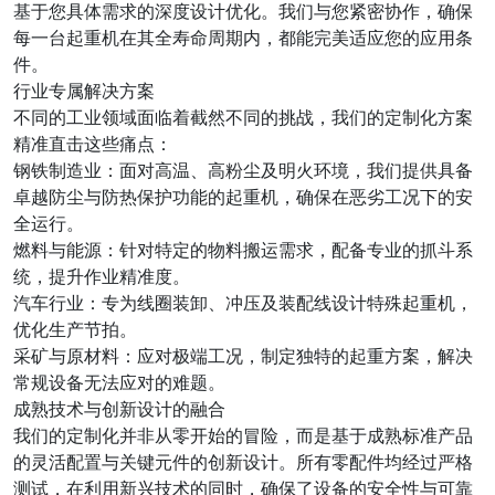
基于您具体需求的深度设计优化。我们与您紧密协作，确保
每一台起重机在其全寿命周期内，都能完美适应您的应用条
件。
行业专属解决方案
不同的工业领域面临着截然不同的挑战，我们的定制化方案
精准直击这些痛点：
钢铁制造业：面对高温、高粉尘及明火环境，我们提供具备
卓越防尘与防热保护功能的起重机，确保在恶劣工况下的安
全运行。
燃料与能源：针对特定的物料搬运需求，配备专业的抓斗系
统，提升作业精准度。
汽车行业：专为线圈装卸、冲压及装配线设计特殊起重机，
优化生产节拍。
采矿与原材料：应对极端工况，制定独特的起重方案，解决
常规设备无法应对的难题。
成熟技术与创新设计的融合
我们的定制化并非从零开始的冒险，而是基于成熟标准产品
的灵活配置与关键元件的创新设计。所有零配件均经过严格
测试，在利用新兴技术的同时，确保了设备的安全性与可靠