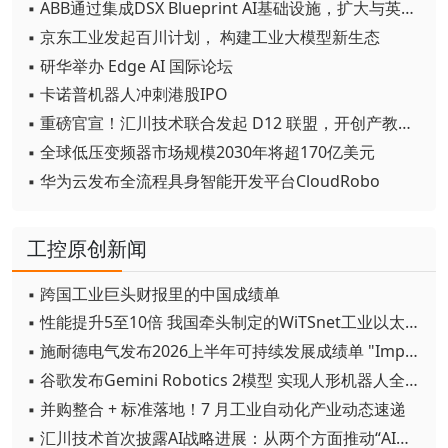
▪ ABB通过集成DSX Blueprint AI基础设施，扩大与英伟达的合作
▪ 京东工业发起百川计划， 构建工业大模型新生态
▪ 研华举办 Edge AI 国际论坛
▪ 卡诺普机器人冲刺港股IPO
▪ 重磅官宣！汇川技术联合发起 D12 联盟，开创产教融合新范式
▪ 全球低压变频器市场规模2030年将超170亿美元
▪ 华为云发布全流程具身智能开发平台CloudRobo
工控原创新闻
▪ 跨国工业巨头财报里的中国成绩单
▪ 性能提升5至10倍 我国牵头制定的WiTSnet工业以太网国际标准正式发布
▪ 施耐德电气发布2026上半年可持续发展成绩单 "Impact 2030"路线图开局稳健
▪ 谷歌发布Gemini Robotics 2模型 实现人形机器人全身智能控制突破
▪ 并购整合 + 标准落地！7 月工业自动化产业动态速递
▪ 汇川技术首次披露AI战略进展：从两个方面推动“AI业务化”落地