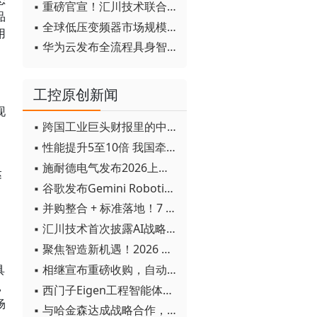
▪ 重磅官宣！汇川技术联合发起 D12 联盟，开创产教融合新范式
品
▪ 全球低压变频器市场规模2030年将超170亿美元
用
▪ 华为云发布全流程具身智能开发平台CloudRobo
工控原创新闻
现
▪ 跨国工业巨头财报里的中国成绩单
▪ 性能提升5至10倍 我国牵头制定的WiTSnet工业以太网国际标准正式发布
▪ 施耐德电气发布2026上半年可持续发展成绩单 "Impact 2030"路线图开局稳健
达
▪ 谷歌发布Gemini Robotics 2模型 实现人形机器人全身智能控制突破
▪ 并购整合 + 标准落地！7 月工业自动化产业动态速递
▪ 汇川技术首次披露AI战略进展：从两个方面推动“AI业务化”落地
▪ 聚焦智造新机遇！2026 青岛数字化及智能制造技术论坛圆满落幕
▪ 相继宣布重磅收购，自动化巨头新一轮并购潮剑指何方？
具
，
▪ 西门子Eigen工程智能体落地中国，工业AI跨越物理世界“确定性”拐点
场
▪ 与哈金森达成战略合作，乐聚机器人何以持续获得工业巨头青睐？