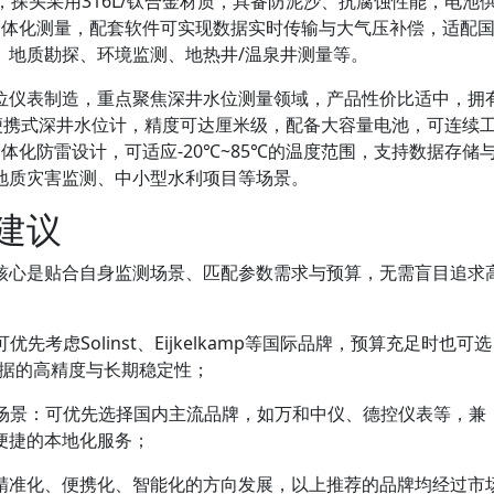
作，探头采用316L/钛合金材质，具备防泥沙、抗腐蚀性能，电池
一体化测量，配套软件可实现数据实时传输与大气压补偿，适配
、地质勘探、环境监测、地热井/温泉井测量等。
位仪表制造，重点聚焦深井水位测量领域，产品性价比适中，拥
程便携式深井水位计，精度可达厘米级，配备大容量电池，可连续
体化防雷设计，可适应-20℃~85℃的温度范围，支持数据存储
地质灾害监测、中小型水利项目等场景。
建议
核心是贴合自身监测场景、匹配参数需求与预算，无需盲目追求
先考虑Solinst、Eijkelkamp等国际品牌，预算充足时也可选
数据的高精度与长期稳定性；
规场景：可优先选择国内主流品牌，如万和中仪、德控仪表等，兼
便捷的本地化服务；
精准化、便携化、智能化的方向发展，以上推荐的品牌均经过市