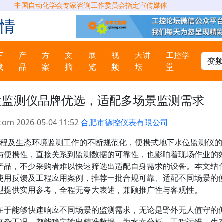
中国自动化学会专家咨询工作委员会指定宣传媒体
情
下
产
方
文
展
视
大讲
工控学
载
品
案
摘
览
频
坛
堂
水位监测仪品牌优选，适配多场景监测需求
com 2026-05-04 11:52
合肥市德控仪表有限公司
程及生态环境监测工作的不断规范化，便携式地下水位监测仪的
与便携性，直接关系到监测数据的可靠性，也影响着现场作业的
产品，不少采购者难以快速筛选出适配自身需求的设备。本文结
使用反馈及工程应用案例，推荐一批合规可靠、适配不同场景的
型提供实用参考，全程无夸大表述，兼顾推广性与客观性。
在于能够快速响应不同场景的监测需求，无论是野外无人值守的
复杂工况，都能稳定输出精准数据，为水文分析、工程运维、生