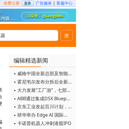
免费注册
广告服务
|
客服中心
搜
编辑精选新闻
▪ 威格中国全新总部及智能工厂启用
▪ 霍尼韦尔发布分拆后全新品牌：霍尼韦尔科技与霍尼韦尔航空航天
效
▪ 大力发展“工厂游”，七部门联合发文！
合
▪ ABB通过集成DSX Blueprint AI基础设施，扩大与英伟达的合作
便
▪ 京东工业发起百川计划， 构建工业大模型新生态
▪ 研华举办 Edge AI 国际论坛
偏
▪ 卡诺普机器人冲刺港股IPO
态