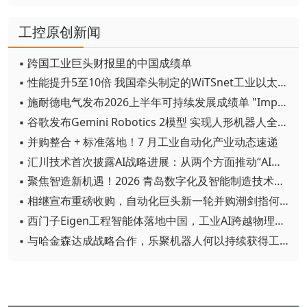
工控原创新闻
▪ 跨国工业巨头财报里的中国成绩单
▪ 性能提升5至10倍 我国牵头制定的WiTSnet工业以太网国际标准正式发布
▪ 施耐德电气发布2026上半年可持续发展成绩单 "Impact 2030"路线图开局稳健
▪ 谷歌发布Gemini Robotics 2模型 实现人形机器人全身智能控制突破
▪ 并购整合 + 标准落地！7 月工业自动化产业动态速递
▪ 汇川技术首次披露AI战略进展：从两个方面推动“AI业务化”落地
▪ 聚焦智造新机遇！2026 青岛数字化及智能制造技术论坛圆满落幕
▪ 相继宣布重磅收购，自动化巨头新一轮并购潮剑指何方？
▪ 西门子Eigen工程智能体落地中国，工业AI跨越物理世界“确定性”拐点
▪ 与哈金森达成战略合作，乐聚机器人何以持续获得工业巨头青睐？