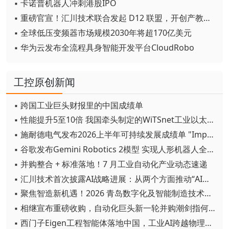
▪ 卡诺普机器人冲刺港股IPO
▪ 重磅官宣！汇川技术联合发起 D12 联盟，开创产教融合新范式
▪ 全球低压变频器市场规模2030年将超170亿美元
▪ 华为云发布全流程具身智能开发平台CloudRobo
工控原创新闻
▪ 跨国工业巨头财报里的中国成绩单
▪ 性能提升5至10倍 我国牵头制定的WiTSnet工业以太网国际标准正式发布
▪ 施耐德电气发布2026上半年可持续发展成绩单 "Impact 2030"路线图开局稳健
▪ 谷歌发布Gemini Robotics 2模型 实现人形机器人全身智能控制突破
▪ 并购整合 + 标准落地！7 月工业自动化产业动态速递
▪ 汇川技术首次披露AI战略进展：从两个方面推动“AI业务化”落地
▪ 聚焦智造新机遇！2026 青岛数字化及智能制造技术论坛圆满落幕
▪ 相继宣布重磅收购，自动化巨头新一轮并购潮剑指何方？
▪ 西门子Eigen工程智能体落地中国，工业AI跨越物理世界“确定性”拐点