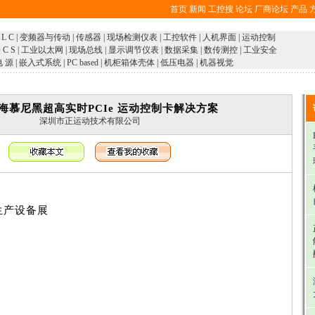
首页
新闻
工控搜
论坛
厂商论坛
产品
 L C
|
变频器与传动
|
传感器
|
现场检测仪表
|
工控软件
|
人机界面
|
运动控制
 C S
|
工业以太网
|
现场总线
|
显示调节仪表
|
数据采集
|
数传测控
|
工业安全
电 源
|
嵌入式系统
|
PC based
|
机柜箱体壳体
|
低压电器
|
机器视觉
上海慕尼黑超高实时PCIe 运动控制卡解决方案
深圳市正运动技术有限公司
生产设备展
日