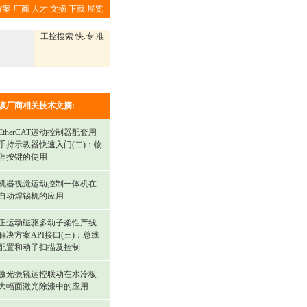
方案
厂商
人才
文摘
下载
展览
工控搜索 快.专.准
该厂商相关技术文摘:
EtherCAT运动控制器配套用
手持示教器快速入门(二)：物
理按键的使用
机器视觉运动控制一体机在
自动焊锡机的应用
正运动磁驱多动子柔性产线
解决方案API接口(三)：总线
配置和动子扫描及控制
激光振镜运控联动在水冷板
大幅面激光除漆中的应用