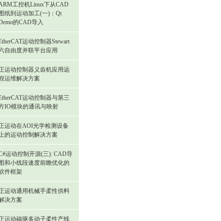
ARM工控机Linux下从CAD
图纸到运动加工(一)：Qt
Demo的CAD导入
EtherCAT运动控制器Stewart
六自由度并联平台应用
正运动控制器义齿机应用远
程运维解决方案
EtherCAT运动控制器与第三
方IO模块的通讯与映射
正运动在AOI光学检测设备
上的运动控制解决方案
C#运动控制开源(三): CAD导
图和小线段速度前瞻优化的
软件框架
正运动通用机械手柔性供料
解决方案
正运动磁驱多动子柔性产线