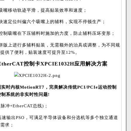
吸嘴移动轨迹平滑，提高贴装效率和速度；
快速定位纠偏六个吸嘴上的辅料，实现不停顿生产；
控制吸嘴在下压辅料时施加的力度，防止辅料压坏变形；
拼版上进行多辅料贴装，无需额外的治具或调整，为不同规
提供了便利，贴装速度可提升至12%。
EtherCAT控制卡
XPCIE1032H应用解决方案
制实时内核MotionRT7，完美解决传统PCI/PCIe运动控制
下控制系统的非实时性问题!
脉冲+EtherCAT总线)；
路高速输出PSO，可满足半导体设备和分选机等多个独立通道
制需求；