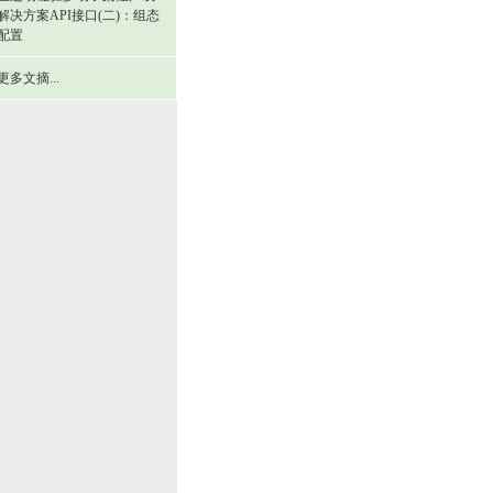
解决方案API接口(二)：组态
配置
更多文摘...