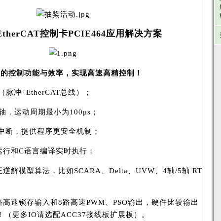
 EtherCAT控制卡PCIE464应用解决方案
需的控制功能与效率，
实现高速高精控制！
（脉冲+EtherCAT总线）；
轴，运动周期最小为100μs；
中断，提供程序更安全机制；
任务运行和C语言编译实时执行；
逆解模型算法，比如SCARA、Delta、UVW、4轴/5轴 RT
路高速锁存输入和8路高速PWM、PSO输出，硬件比较输出
z！（更多IO请选配ACC37接线板扩展板）。