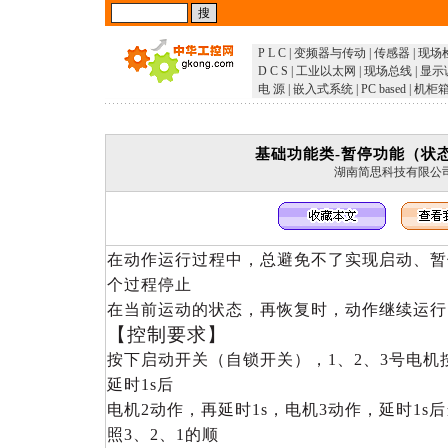
P L C
|
变频器与传动
|
传感器
|
现场
D C S
|
工业以太网
|
现场总线
|
显示
电 源
|
嵌入式系统
|
PC based
|
机柜
基础功能类-暂停功能（状
湖南简思科技有限公
在动作运行过程中，总避免不了实现启动、暂
个过程停止
在当前运动的状态，再恢复时，动作继续运行
【控制要求】
按下启动开关（自锁开关），1、2、3号电机
延时1s后
电机2动作，再延时1s，电机3动作，延时1s
照3、2、1的顺