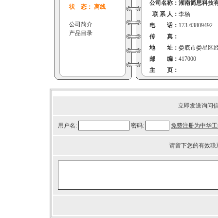
公司名称：
湖南简思科技
状 态： 离线
联 系 人：
李杨
公司简介
电 话：
173-63809492
产品目录
传 真：
地 址：
娄底市娄星区经济
邮 编：
417000
主 页：
立即发送询问
用户名:
密码:
免费注册为中华工
请留下您的有效联