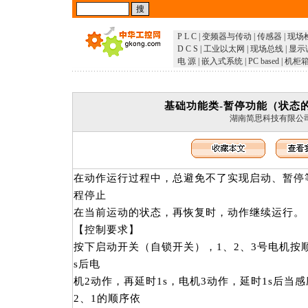
P L C
|
变频器与传动
|
传感器
|
现场
D C S
|
工业以太网
|
现场总线
|
显示
电 源
|
嵌入式系统
|
PC based
|
机柜
基础功能类-暂停功能（状态
湖南简思科技有限公
在动作运行过程中，总避免不了实现启动、暂停
程停止
在当前运动的状态，再恢复时，动作继续运行。
【控制要求】
按下启动开关（自锁开关），1、2、3号电机按
s后电
机2动作，再延时1s，电机3动作，延时1s后当
2、1的顺序依