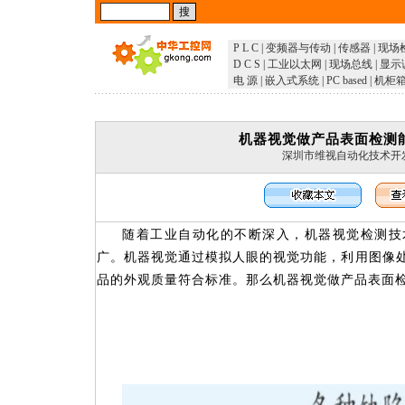
P L C
|
变频器与传动
|
传感器
|
现场
D C S
|
工业以太网
|
现场总线
|
显示
电 源
|
嵌入式系统
|
PC based
|
机柜
机器视觉做产品表面检测
深圳市维视自动化技术开
随着工业自动化的不断深入，机器视觉检测技
广。
机器视觉
通过模拟人眼的视觉功能，利用图像
品的外观质量符合标准。那么
机器视觉做产品表面