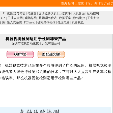
首页
新闻
工控搜
论坛
厂商论坛
产品
 L C
|
变频器与传动
|
传感器
|
现场检测仪表
|
工控软件
|
人机界面
|
运动控制
 C S
|
工业以太网
|
现场总线
|
显示调节仪表
|
数据采集
|
数传测控
|
工业安全
电 源
|
嵌入式系统
|
PC based
|
机柜箱体壳体
|
低压电器
|
机器视觉
机器视觉检测适用于检测哪些产品
深圳市维视自动化技术开发有限公司
展，机器视觉技术已经在多个领域得到了广泛的应用。机器视觉检测
系统代替人眼进行检测和判断的技术，它可以大大提高生产效率和检
和错误率。那么机器视觉检测适用于检测哪些产品
?