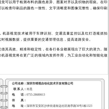
可以用于检测布料的颜色差异、图案对齐以及织物的瑕疵。在印
可以检查印刷品的颜色一致性、文字清晰度和图像完整性，确保印刷
机器视觉技术被用于车牌识别、交通流量监控以及红灯违规抓拍
实时视频数据，提供重要的交通管理信息，提高道路安全。
其高效、精准和稳定性，在各行各业都展现出了巨大的潜力。随
来机器视觉将在更广泛的领域内发挥作用，为工业自动化和智能化做
公司名称：
深圳市维视自动化技术开发有限公司
联 系 人：
肖昆
电 话：
0755-28680613
传 真：
地 址：
深圳市宝安区沙井街道衙边社区南亭路56号1栋1323