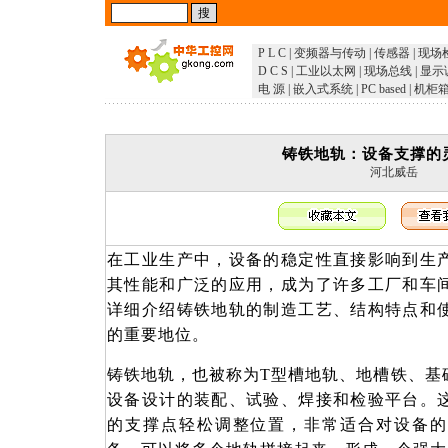
P L C
|
变频器与传动
|
传感器
|
现场
D C S
|
工业以太网
|
现场总线
|
显示
电 源
|
嵌入式系统
|
PC based
|
机柜
铸铁地轨：设备支撑的
河北威岳
在工业生产中，设备的稳定性直接影响到生
其性能和广泛的应用，成为了许多工厂和车
详细介绍铸铁地轨的制造工艺、结构特点和
的重要地位。
铸铁地轨，也被称为T型槽地轨、地槽铁、基
设备设计的装配、试验、焊接和检验平台。
的支撑点轻松调整位置，非常适合对设备的