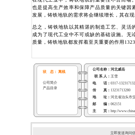
也是提高生产效率和保障产品质量的关键因
发展，铸铁地轨的需求将会继续增长，其在现
总之，铸铁地轨以其精湛的制造工艺、灵活
成为了现代工业中不可或缺的基础设施。无
质量，铸铁地轨都发挥着至关重要的作用132317
公司名称：
河北威岳
状 态： 离线
联 系 人：
王雪
公司简介
电 话：
0317-13231713
产品目录
传 真：
13231713280
地 址：
河北省泊头市
邮 编：
062151
主 页：
http://www.chin
立即发送询问