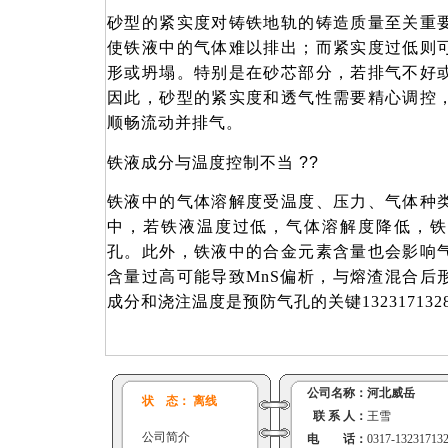
砂型的紧实度对铸铁地轨的铸造质量至关重
使铁液中的气体难以排出；而紧实度过低则
形或坍塌。特别是在砂芯部分，若排气不好
因此，砂型的紧实度和透气性需要精心调控
顺畅流动并排气。
铁液成分与温度控制不当
??
铁液中的气体溶解度受温度、压力、气体种
中，若铁液温度过低，气体溶解度降低，铁
孔。此外，铁液中的合金元素含量也会影响
含量过高可能导致MnS偏析，与熔渣混合后
成分和浇注温度是预防气孔的关键132317132
公司名称：
河北威岳
状 态： 离线
联 系 人：
王雪
公司简介
电 话：
0317-13231713