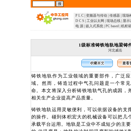
P L C
|
变频器与传动
|
传感器
|
现场
D C S
|
工业以太网
|
现场总线
|
显示
电 源
|
嵌入式系统
|
PC based
|
机柜
1级标准铸铁地轨地梁铸
河北威岳
铸铁地轨
作为工业领域的重要部件，广泛应
域。然而，铸造过程中气孔问题是一个常见
命。本文将深入分析铸铁地轨气孔的成因，
相关生产企业提高产品质量。
铸铁地轨运用灵敏便利，可以依据设备的支
的操作。碰到体积宏大的机械设备可以把几
承载平台运用。地轨是工业中不成短少的主要