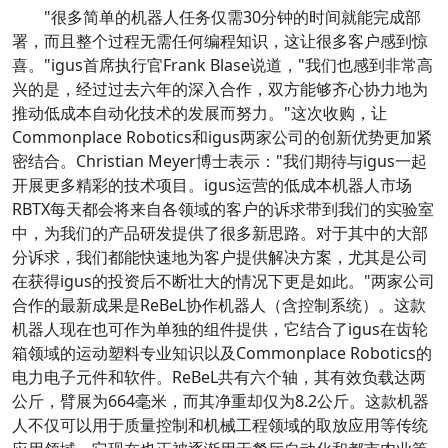
"很多简单的机器人任务仅需30分钟的时间就能完成部
署，而且整个过程无需任何编程知识，这让很多客户感到惊
喜。"igus首席执行官Frank Blase说道，"我们也感到非常高
兴的是，经过过去六年的深入合作，双方能够齐心协力地为
推动低成本自动化技术的发展而努力。"这次收购，让
Commonplace Robotics和igus两家公司的创新优势更加紧
密结合。Christian Meyer博士表示："我们期待与igus一起
开展更多精彩的技术项目。igus运营的低成本机器人市场
RBTX每天都会将来自各领域的客户的诉求带到我们的实验室
中，为我们的产品研发提供了很多新思路。对于其中的大部
分诉求，我们都能快速地为客户提供解决方案，尤其是公司
在获得igus的投资后不断壮大的情况下更是如此。"两家公司
合作的最新成果是ReBeL协作机器人（含控制系统）。这款
机器人现在也可作为单独的组件提供，它结合了igus在齿轮
箱领域的运动塑料专业知识以及Commonplace Robotics的
电力电子元件和软件。ReBeL共有六个轴，其有效负载达两
公斤，臂展为664毫米，而其净重却仅为8.2公斤。这款机器
人不仅可以用于质量控制和机械工程领域的取放应用等传统