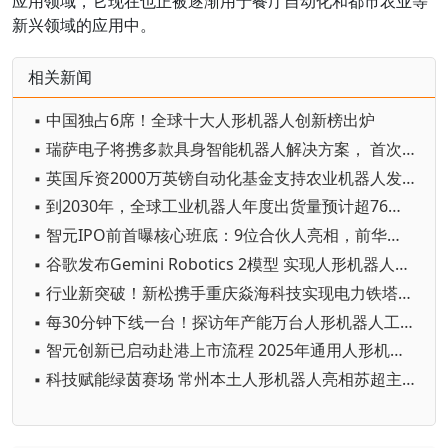
应用领域，它现在也正被逐渐用于餐厅自动化和都市农业等
新兴领域的应用中。
相关新闻
▪ 中国独占6席！全球十大人形机器人创新榜出炉
▪ 瑞萨电子将携多款具身智能机器人解决方案， 首次亮相2026中国具身智能机器人产业大会
▪ 英国斥资2000万英镑自动化基金支持农业机器人发展
▪ 到2030年，全球工业机器人年度出货量预计超76万台
▪ 智元IPO前首曝核心班底：9位合伙人亮相，前华为谷歌腾讯高管集结
▪ 谷歌发布Gemini Robotics 2模型 实现人形机器人全身智能控制突破
▪ 行业新突破！新松携手重庆焱海科技实现电力铁塔塔脚等级焊缝智能焊接
▪ 每30分钟下线一台！探访年产能万台人形机器人工厂
▪ 智元创新已启动赴港上市流程 2025年通用人形机器人出货量超5100台
▪ 科技赋能绿茵赛场 常州本土人形机器人亮相苏超主场