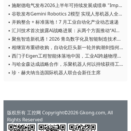
▪ 施耐德电气发布2026上半年可持续发展成绩单 "Impact 2030"路线图开局稳健
▪ 谷歌发布Gemini Robotics 2模型 实现人形机器人全身智能控制突破
▪ 并购整合 + 标准落地！7 月工业自动化产业动态速递
▪ 汇川技术首次披露AI战略进展：从两个方面推动“AI业务化”落地
▪ 聚焦智造新机遇！2026 青岛数字化及智能制造技术论坛圆满落幕
▪ 相继宣布重磅收购，自动化巨头新一轮并购潮剑指何方？
▪ 西门子Eigen工程智能体落地中国，工业AI跨越物理世界“确定性”拐点
▪ 与哈金森达成战略合作，乐聚机器人何以持续获得工业巨头青睐？
▪ 珍・赫夫纳当选国际机器人联合会新任主席
版权所有 工控网 Copyright©2026 Gkong.com, All
Rights Reserved