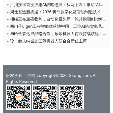
▪ 汇川技术首次披露AI战略进展：从两个方面推动“AI业务化”落地
▪ 聚焦智造新机遇！2026 青岛数字化及智能制造技术论坛圆满落幕
▪ 相继宣布重磅收购，自动化巨头新一轮并购潮剑指何方？
▪ 西门子Eigen工程智能体落地中国，工业AI跨越物理世界“确定性”拐点
▪ 与哈金森达成战略合作，乐聚机器人何以持续获得工业巨头青睐？
▪ 珍・赫夫纳当选国际机器人联合会新任主席
版权所有 工控网 Copyright©2026 Gkong.com, All
Rights Reserved