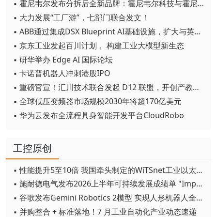
▪ 霍尼韦尔发布分拆后全新品牌：霍尼韦尔科技与霍尼韦尔航空航天
▪ 大力发展“工厂游”，七部门联合发文！
▪ ABB通过集成DSX Blueprint AI基础设施，扩大与英伟达的合作
▪ 京东工业发起百川计划， 构建工业大模型新生态
▪ 研华举办 Edge AI 国际论坛
▪ 卡诺普机器人冲刺港股IPO
▪ 重磅官宣！汇川技术联合发起 D12 联盟，开创产教融合新范式
▪ 全球低压变频器市场规模2030年将超170亿美元
▪ 华为云发布全流程具身智能开发平台CloudRobo
工控原创
▪ 性能提升5至10倍 我国牵头制定的WiTSnet工业以太网国际标准正式发布
▪ 施耐德电气发布2026上半年可持续发展成绩单 "Impact 2030"路线图开局稳健
▪ 谷歌发布Gemini Robotics 2模型 实现人形机器人全身智能控制突破
▪ 并购整合 + 标准落地！7 月工业自动化产业动态速递