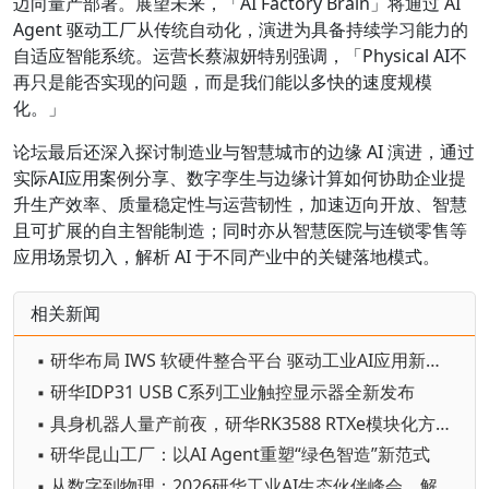
迈向量产部署。展望未来，「AI Factory Brain」将通过 AI
Agent 驱动工厂从传统自动化，演进为具备持续学习能力的
自适应智能系统。运营长蔡淑妍特别强调，「Physical AI不
再只是能否实现的问题，而是我们能以多快的速度规模
化。」
论坛最后还深入探讨制造业与智慧城市的边缘 AI 演进，通过
实际AI应用案例分享、数字孪生与边缘计算如何协助企业提
升生产效率、质量稳定性与运营韧性，加速迈向开放、智慧
且可扩展的自主智能制造；同时亦从智慧医院与连锁零售等
应用场景切入，解析 AI 于不同产业中的关键落地模式。
相关新闻
▪ 研华布局 IWS 软硬件整合平台 驱动工业AI应用新商机
▪ 研华IDP31 USB C系列工业触控显示器全新发布
▪ 具身机器人量产前夜，研华RK3588 RTXe模块化方案助力“小脑”成本优化
▪ 研华昆山工厂：以AI Agent重塑“绿色智造”新范式
▪ 从数字到物理：2026研华工业AI生态伙伴峰会，解码产业规模化落地之道