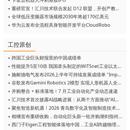
▪ 重磅官宣！汇川技术联合发起 D12 联盟，开创产教融合新范式
▪ 全球低压变频器市场规模2030年将超170亿美元
▪ 华为云发布全流程具身智能开发平台CloudRobo
工控原创
▪ 跨国工业巨头财报里的中国成绩单
▪ 性能提升5至10倍 我国牵头制定的WiTSnet工业以太网国际标准正式发布
▪ 施耐德电气发布2026上半年可持续发展成绩单 "Impact 2030"路线图开局稳健
▪ 谷歌发布Gemini Robotics 2模型 实现人形机器人全身智能控制突破
▪ 并购整合 + 标准落地！7 月工业自动化产业动态速递
▪ 汇川技术首次披露AI战略进展：从两个方面推动“AI业务化”落地
▪ 聚焦智造新机遇！2026 青岛数字化及智能制造技术论坛圆满落幕
▪ 相继宣布重磅收购，自动化巨头新一轮并购潮剑指何方？
▪ 西门子Eigen工程智能体落地中国，工业AI跨越物理世界“确定性”拐点