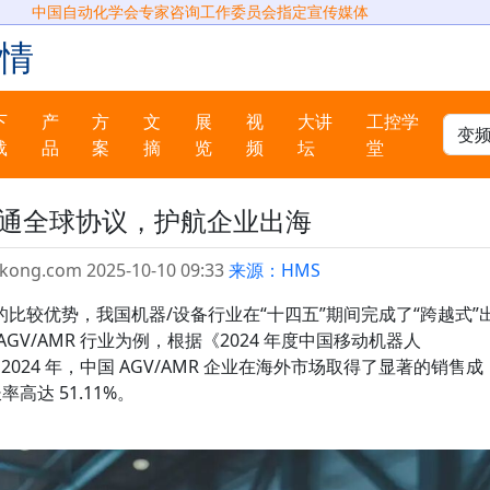
中国自动化学会专家咨询工作委员会指定宣传媒体
情
下
产
方
文
展
视
大讲
工控学
载
品
案
摘
览
频
坛
堂
智通全球协议，护航企业出海
kong.com 2025-10-10 09:33
来源：HMS
较优势，我国机器/设备行业在“十四五”期间完成了“跨越式”
V/AMR 行业为例，根据《2024 年度中国移动机器人
2024 年，中国 AGV/AMR 企业在海外市场取得了显著的销售成
高达 51.11%。