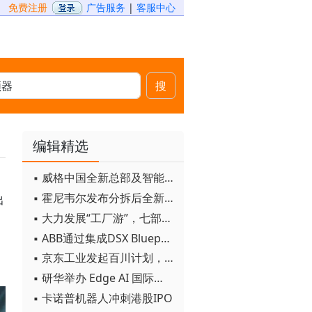
免费注册
广告服务
|
客服中心
搜
编辑精选
▪ 威格中国全新总部及智能工厂启用
▪ 霍尼韦尔发布分拆后全新品牌：霍尼韦尔科技与霍尼韦尔航空航天
出
▪ 大力发展“工厂游”，七部门联合发文！
▪ ABB通过集成DSX Blueprint AI基础设施，扩大与英伟达的合作
▪ 京东工业发起百川计划， 构建工业大模型新生态
▪ 研华举办 Edge AI 国际论坛
▪ 卡诺普机器人冲刺港股IPO