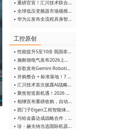
▪ 重磅官宣！汇川技术联合发起 D12 联盟，开创产教融合新范式
▪ 全球低压变频器市场规模2030年将超170亿美元
▪ 华为云发布全流程具身智能开发平台CloudRobo
工控原创
▪ 性能提升5至10倍 我国牵头制定的WiTSnet工业以太网国际标准正式发布
▪ 施耐德电气发布2026上半年可持续发展成绩单 "Impact 2030"路线图开局稳健
▪ 谷歌发布Gemini Robotics 2模型 实现人形机器人全身智能控制突破
▪ 并购整合 + 标准落地！7 月工业自动化产业动态速递
▪ 汇川技术首次披露AI战略进展：从两个方面推动“AI业务化”落地
▪ 聚焦智造新机遇！2026 青岛数字化及智能制造技术论坛圆满落幕
▪ 相继宣布重磅收购，自动化巨头新一轮并购潮剑指何方？
▪ 西门子Eigen工程智能体落地中国，工业AI跨越物理世界“确定性”拐点
▪ 与哈金森达成战略合作，乐聚机器人何以持续获得工业巨头青睐？
▪ 珍・赫夫纳当选国际机器人联合会新任主席