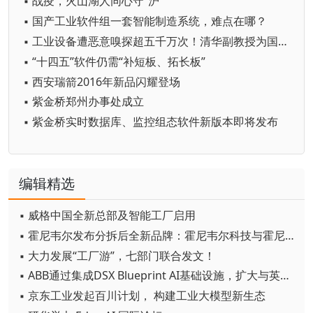
▪ 战疫，火山湖人同心守“沪”
▪ 国产工业软件组一套智能制造系统，难点在哪？
▪ 工业设备遭恶意嗅探超五千万次！清华副教授为国产工控软件护航
▪ “十四五”软件仍需“补短板、拓长板”
▪ 西安瑞箭2016年新品闪耀登场
▪ 紫金桥郑州办事处成立
▪ 紫金桥实时数据库、监控组态软件新版本即将发布
编辑精选
▪ 威格中国全新总部及智能工厂启用
▪ 霍尼韦尔发布分拆后全新品牌：霍尼韦尔科技与霍尼韦尔航空航天
▪ 大力发展“工厂游”，七部门联合发文！
▪ ABB通过集成DSX Blueprint AI基础设施，扩大与英伟达的合作
▪ 京东工业发起百川计划， 构建工业大模型新生态