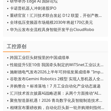
▪ 研华举办 Edge AI 国际论坛
▪ 卡诺普机器人冲刺港股IPO
▪ 重磅官宣！汇川技术联合发起 D12 联盟，开创产教融合新范式
▪ 全球低压变频器市场规模2030年将超170亿美元
▪ 华为云发布全流程具身智能开发平台CloudRobo
工控原创
▪ 跨国工业巨头财报里的中国成绩单
▪ 性能提升5至10倍 我国牵头制定的WiTSnet工业以太网国际标准正式发布
▪ 施耐德电气发布2026上半年可持续发展成绩单 "Impact 2030"路线图开局稳健
▪ 谷歌发布Gemini Robotics 2模型 实现人形机器人全身智能控制突破
▪ 并购整合 + 标准落地！7 月工业自动化产业动态速递
▪ 汇川技术首次披露AI战略进展：从两个方面推动“AI业务化”落地
▪ 聚焦智造新机遇！2026 青岛数字化及智能制造技术论坛圆满落幕
▪ 相继宣布重磅收购，自动化巨头新一轮并购潮剑指何方？