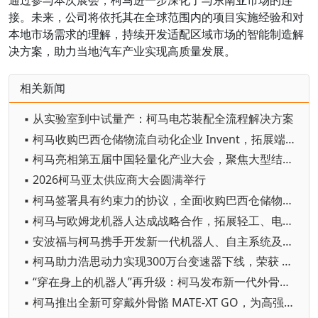
接。未来，公司将依托其在全球范围内的项目实施经验和对
本地市场需求的理解，持续开发适配区域市场的智能制造解
决方案，助力当地汽车产业实现高质量发展。
相关新闻
▪ 从实验室到中试量产：柯马电芯装配全流程解决方案
▪ 柯马收购巴西仓储物流自动化企业 Invent，拓展端到端内部物流平台
▪ 柯马亮相第五届中国轻量化产业大会，聚焦大型结构件柔性加工新需求
▪ 2026柯马亚太供应商大会圆满举行
▪ 柯马签署具有约束力的协议，全面收购巴西仓储物流自动化企业 Invent
▪ 柯马与欧姆龙机器人达成战略合作，拓展轻工、电子及医疗行业先进自动化解决方案
▪ 安波福与柯马携手开发新一代机器人、自主系统及工业物流解决方案
▪ 柯马助力浩思动力实现300万台变速器下线，荣获 “鼎合•卓越伙伴奖”
▪ “穿在身上的机器人”再升级：柯马发布新一代外骨骼 MATE-XT GO
▪ 柯马推出全新可穿戴外骨骼 MATE-XT GO，为高强度作业场景提供更高效的人体工学支持