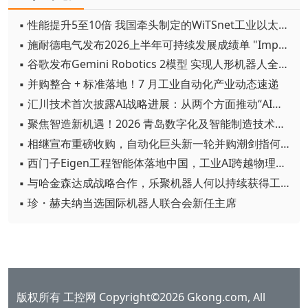
▪ 性能提升5至10倍 我国牵头制定的WiTSnet工业以太网国际标准正式发布
▪ 施耐德电气发布2026上半年可持续发展成绩单 "Impact 2030"路线图开局稳健
▪ 谷歌发布Gemini Robotics 2模型 实现人形机器人全身智能控制突破
▪ 并购整合 + 标准落地！7 月工业自动化产业动态速递
▪ 汇川技术首次披露AI战略进展：从两个方面推动“AI业务化”落地
▪ 聚焦智造新机遇！2026 青岛数字化及智能制造技术论坛圆满落幕
▪ 相继宣布重磅收购，自动化巨头新一轮并购潮剑指何方？
▪ 西门子Eigen工程智能体落地中国，工业AI跨越物理世界“确定性”拐点
▪ 与哈金森达成战略合作，乐聚机器人何以持续获得工业巨头青睐？
▪ 珍・赫夫纳当选国际机器人联合会新任主席
版权所有 工控网 Copyright©2026 Gkong.com, All