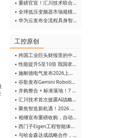
▪ 重磅官宣！汇川技术联合发起 D12 联盟，开创产教融合新范式
▪ 全球低压变频器市场规模2030年将超170亿美元
▪ 华为云发布全流程具身智能开发平台CloudRobo
工控原创
▪ 跨国工业巨头财报里的中国成绩单
▪ 性能提升5至10倍 我国牵头制定的WiTSnet工业以太网国际标准正式发布
▪ 施耐德电气发布2026上半年可持续发展成绩单 "Impact 2030"路线图开局稳健
▪ 谷歌发布Gemini Robotics 2模型 实现人形机器人全身智能控制突破
技
▪ 并购整合 + 标准落地！7 月工业自动化产业动态速递
应
▪ 汇川技术首次披露AI战略进展：从两个方面推动“AI业务化”落地
。
▪ 聚焦智造新机遇！2026 青岛数字化及智能制造技术论坛圆满落幕
▪ 相继宣布重磅收购，自动化巨头新一轮并购潮剑指何方？
▪ 西门子Eigen工程智能体落地中国，工业AI跨越物理世界“确定性”拐点
▪ 与哈金森达成战略合作，乐聚机器人何以持续获得工业巨头青睐？