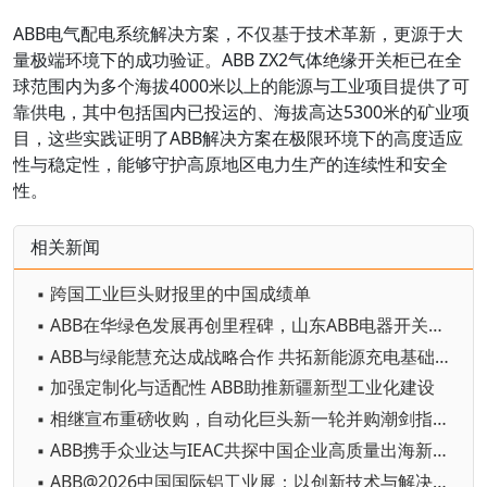
ABB电气配电系统解决方案，不仅基于技术革新，更源于大
量极端环境下的成功验证。ABB ZX2气体绝缘开关柜已在全
球范围内为多个海拔4000米以上的能源与工业项目提供了可
靠供电，其中包括国内已投运的、海拔高达5300米的矿业项
目，这些实践证明了ABB解决方案在极限环境下的高度适应
性与稳定性，能够守护高原地区电力生产的连续性和安全
性。
相关新闻
▪ 跨国工业巨头财报里的中国成绩单
▪ ABB在华绿色发展再创里程碑，山东ABB电器开关有限公司获UL 2799 “铂金级” 认证
▪ ABB与绿能慧充达成战略合作 共拓新能源充电基础设施新机遇
▪ 加强定制化与适配性 ABB助推新疆新型工业化建设
▪ 相继宣布重磅收购，自动化巨头新一轮并购潮剑指何方？
▪ ABB携手众业达与IEAC共探中国企业高质量出海新路径
▪ ABB@2026中国国际铝工业展：以创新技术与解决方案赋能铝行业高质量发展