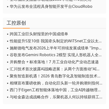
▪ 华为云发布全流程具身智能开发平台CloudRobo
工控原创
▪ 跨国工业巨头财报里的中国成绩单
▪ 性能提升5至10倍 我国牵头制定的WiTSnet工业以太网国际标准正式发布
▪ 施耐德电气发布2026上半年可持续发展成绩单 "Impact 2030"路线图开局稳健
▪ 谷歌发布Gemini Robotics 2模型 实现人形机器人全身智能控制突破
▪ 并购整合 + 标准落地！7 月工业自动化产业动态速递
▪ 汇川技术首次披露AI战略进展：从两个方面推动“AI业务化”落地
▪ 聚焦智造新机遇！2026 青岛数字化及智能制造技术论坛圆满落幕
▪ 相继宣布重磅收购，自动化巨头新一轮并购潮剑指何方？
▪ 西门子Eigen工程智能体落地中国，工业AI跨越物理世界“确定性”拐点
▪ 与哈金森达成战略合作，乐聚机器人何以持续获得工业巨头青睐？