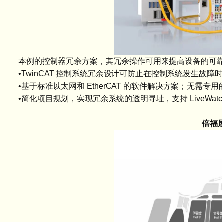
本例的控制器冗余方案，其冗余操作可用来提高设备的可
•TwinCAT 控制系统冗余设计可防止在控制系统发生故障
•基于标准以太网和 EtherCAT 的软件解决方案；无需专
•简化项目规划，实现冗余系统的透明寻址，支持 LiveWatc
倍福展位号