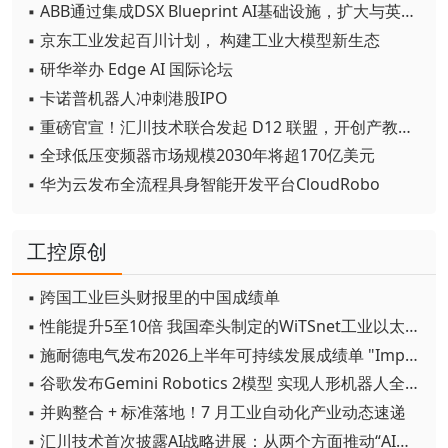
▪ ABB通过集成DSX Blueprint AI基础设施，扩大与英伟达的合作
▪ 京东工业发起百川计划， 构建工业大模型新生态
▪ 研华举办 Edge AI 国际论坛
▪ 卡诺普机器人冲刺港股IPO
▪ 重磅官宣！汇川技术联合发起 D12 联盟，开创产教融合新范式
▪ 全球低压变频器市场规模2030年将超170亿美元
▪ 华为云发布全流程具身智能开发平台CloudRobo
工控原创
▪ 跨国工业巨头财报里的中国成绩单
▪ 性能提升5至10倍 我国牵头制定的WiTSnet工业以太网国际标准正式发布
▪ 施耐德电气发布2026上半年可持续发展成绩单 "Impact 2030"路线图开局稳健
▪ 谷歌发布Gemini Robotics 2模型 实现人形机器人全身智能控制突破
▪ 并购整合 + 标准落地！7 月工业自动化产业动态速递
▪ 汇川技术首次披露AI战略进展：从两个方面推动“AI业务化”落地