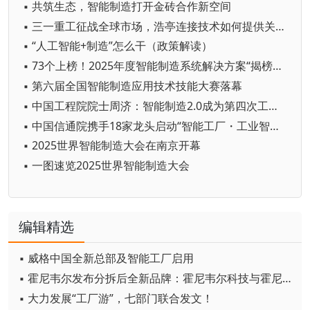
▪ 共筑生态，智能制造打开金砖合作新空间
▪ 三一重工征战全球市场，浩亭连接技术如何提供关键支撑？
▪ “人工智能+制造”怎么干（政策解读）
▪ 73个上榜！2025年度智能制造系统解决方案“揭榜挂帅”项目名单公布
▪ 第六届全国智能制造应用技术技能大赛落幕
▪ 中国工程院院士周济：智能制造2.0成为第四次工业革命核心技术
▪ 中国信通院携手18家龙头启动“智能工厂・工业智能场景创新计划”
▪ 2025世界智能制造大会在南京开幕
▪ 一图速览2025世界智能制造大会
编辑精选
▪ 威格中国全新总部及智能工厂启用
▪ 霍尼韦尔发布分拆后全新品牌：霍尼韦尔科技与霍尼韦尔航空航天
▪ 大力发展“工厂游”，七部门联合发文！