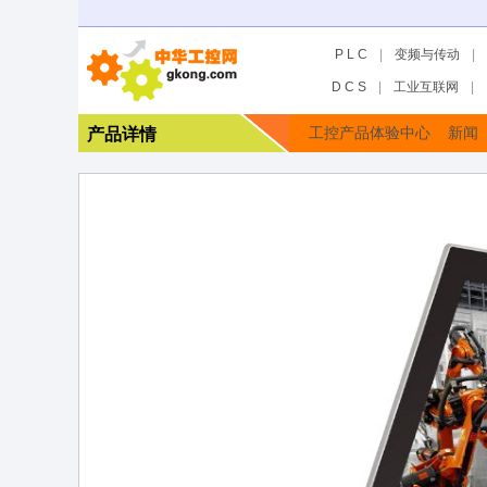
P L C
|
变频与传动
|
D C S
|
工业互联网
|
产品详情
工控产品体验中心
新闻