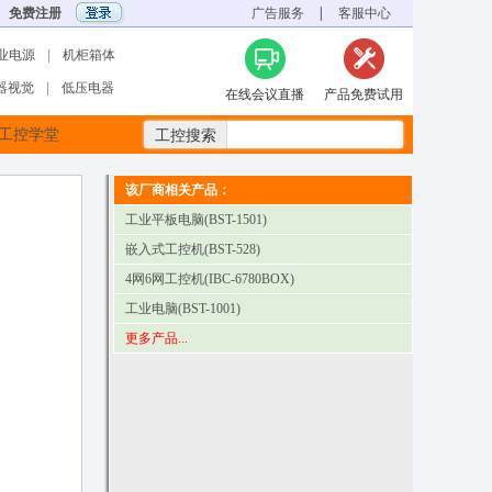
免费注册
|
广告服务
客服中心
业电源
|
机柜箱体
器视觉
|
低压电器
在线会议直播
产品免费试用
工控搜索
工控学堂
该厂商相关产品：
工业平板电脑(BST-1501)
嵌入式工控机(BST-528)
4网6网工控机(IBC-6780BOX)
工业电脑(BST-1001)
更多产品...