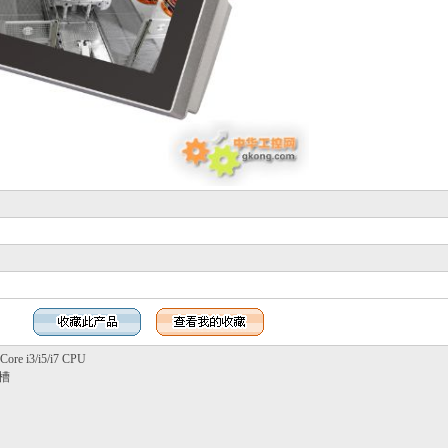
ore i3/i5/i7 CPU
插槽