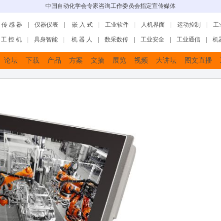
中国自动化学会专家咨询工作委员会指定宣传媒体
传 感 器
|
仪器仪表
|
嵌 入 式
|
工业软件
|
人机界面
|
运动控制
|
工
工 控 机
|
具身智能
|
机 器 人
|
数采数传
|
工业安全
|
工业通信
|
机
论坛
下载
产品
方案
文摘
展览
视频
大讲坛
图文直播