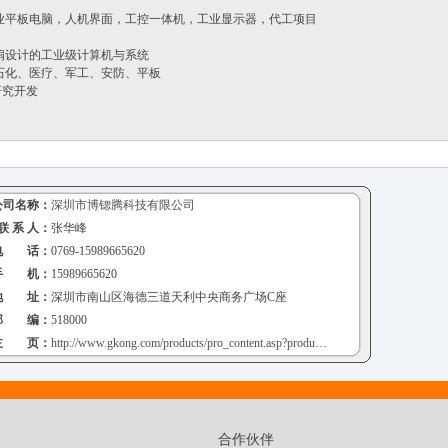
业平板电脑，人机界面，工控一体机，工业显示器，代工项目
扇设计的工业级计算机与系统
石化、医疗、军工、安防、平板
研究开发
公司名称：
深圳市博锶腾科技有限公司
联 系 人：
张华峰
电 话：
0769-15989665620
手 机：
15989665620
地 址：
深圳市南山区海德三道天利中央商务广场C座
邮 编：
518000
主 页：
http://www.gkong.com/products/pro_content.asp?products_id=1139906
合作伙伴