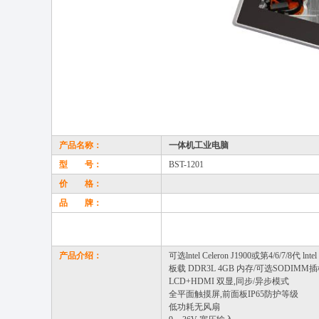
产品名称：
一体机工业电脑
型 号：
BST-1201
价 格：
品 牌：
产品介绍：
可选lntel Celeron J1900或第4/6/7/8代 lntel C
板载 DDR3L 4GB 内存/可选SODIMM
LCD+HDMI 双显,同步/异步模式
全平面触摸屏,前面板IP65防护等级
低功耗无风扇