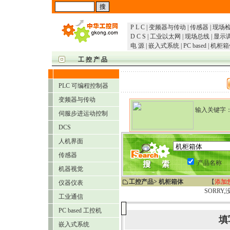
P L C
|
变频器与传动
|
传感器
|
现场
D C S
|
工业以太网
|
现场总线
|
显示
电 源
|
嵌入式系统
|
PC based
|
机柜箱
工 控 产 品
PLC 可编程控制器
变频器与传动
输入关键字
伺服步进运动控制
提示：可
DCS
人机界面
传感器
产品名称
机器视觉
工控产品
> 机柜箱体
【
添加
仪器仪表
SORR
工业通信
PC based 工控机
填
嵌入式系统