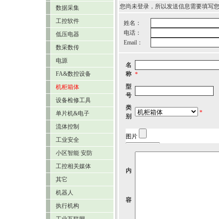
您尚未登录，所以发送信息需要填写
数据采集
工控软件
姓名：
电话：
低压电器
Email：
数采数传
电源
名
FA&数控设备
称
*
型
机柜箱体
号
设备检修工具
类
*
单片机&电子
别
流体控制
工业安全
小区智能 安防
工控相关媒体
内
其它
机器人
容
执行机构