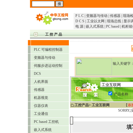
P L C
|
变频器与传动
|
传感器
|
现场
D C S
|
工业以太网
|
现场总线
|
显示
电 源
|
嵌入式系统
|
PC based
|
机柜箱
工 控 产 品
PLC 可编程控制器
变频器与传动
输入关键字
伺服步进运动控制
提示：可
DCS
人机界面
传感器
产品名称
机器视觉
工控产品
> 工业互联网
【
添
仪器仪表
SORR
工业通信
PC based 工控机
填
嵌入式系统