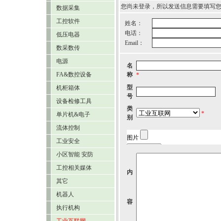
您尚未登录，所以发送信息需要填写
数据采集
工控软件
姓名：
电话：
低压电器
Email：
数采数传
电源
名
FA&数控设备
称
*
型
机柜箱体
号
设备检修工具
类
*
单片机&电子
别
流体控制
工业安全
小区智能 安防
工控相关媒体
内
其它
机器人
容
执行机构