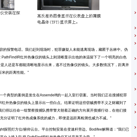
毂罩失窃的报警电话。我们赶到现场时，犯罪嫌疑人未能逃离现场，藏匿于丛林中。伪
PathFindIR红外热像仪的镜头上则清晰显示出他的体温留下了一个明亮的白色
。“不管是人还是车都能清晰地显示出来，逃不过热像仪的镜头。大多数情况下，距离并
数百米的距离性能。”
中一个典型的案例是发生在Assendelft的一起入室行窃案。当时我们正在搜捕犯罪
indIR红外热像仪的镜头上显示出一些白点。结果证明这些窃贼携带不义之财藏到了
热像仪，我们得以任命一组警察搜捕队携带警犬朝着正确的方向展开搜捕行动，在他们接
充分证明了红外热成像系统的威力，即便是远距离检测也威力不减。”
GoLight探照灯方位/俯仰云台。平台控制安装在变速杆旁边。Bodifee解释道：“我们已