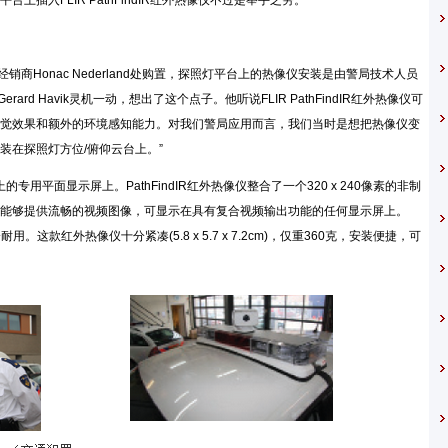
插入FLIR PathFindIR红外热像仪不过是举手之劳。”
ystems经销商Honac Nederland处购置，探照灯平台上的热像仪安装是由警局技术人员
起初是Gerard Havik灵机一动，想出了这个点子。他听说FLIR PathFindIR红外热像仪可
觉效果和额外的环境感知能力。对我们警局应用而言，我们当时是想把热像仪变
装在探照灯方位/俯仰云台上。”
盘上的专用平面显示屏上。PathFindIR红外热像仪整合了一个320 x 240像素的非制
能够提供流畅的视频图像，可显示在具有复合视频输出功能的任何显示屏上。
用。这款红外热像仪十分紧凑(5.8 x 5.7 x 7.2cm)，仅重360克，安装便捷，可