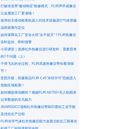
打破传送带“被动响应”检修模式，FLIR声学成像仪
让金属加工厂更省钱！
使用自主移动检查机器人对技术设施进行气体泄漏
远程探测与定位
如何保障化工厂安全火炬“永不熄灭”？FLIR热像仪
实时监控、即时报警
小菲课堂｜选择红外热像仪进行研发时，需要思考
的7个问题（上）
子弹飞出的全过程，FLIR高速热像仪带你看清细
节！
坚固升级，防爆新品FLIR Cx5“未经许可”也能进入
危险区域检测！
如何捕捉移动瞬间？揭秘FLIR A6750+无人机精准
记录数据的非凡能力
JNARDDCC借助红外热像仪帮助印度铝工业节能
及优化生产过程
FLIR光学气体红外热像仪助力改善北欧化工斯泰农
松德工厂的环境和安全性