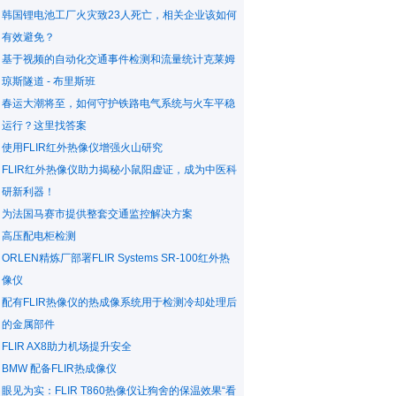
韩国锂电池工厂火灾致23人死亡，相关企业该如何
有效避免？
基于视频的自动化交通事件检测和流量统计克莱姆
琼斯隧道 - 布里斯班
春运大潮将至，如何守护铁路电气系统与火车平稳
运行？这里找答案
使用FLIR红外热像仪增强火山研究
FLIR红外热像仪助力揭秘小鼠阳虚证，成为中医科
研新利器！
为法国马赛市提供整套交通监控解决方案
高压配电柜检测
ORLEN精炼厂部署FLIR Systems SR-100红外热
像仪
配有FLIR热像仪的热成像系统用于检测冷却处理后
的金属部件
FLIR AX8助力机场提升安全
BMW 配备FLIR热成像仪
眼见为实：FLIR T860热像仪让狗舍的保温效果“看