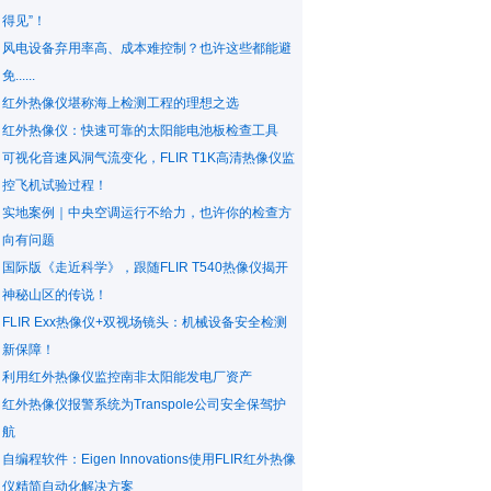
得见”！
风电设备弃用率高、成本难控制？也许这些都能避
免......
红外热像仪堪称海上检测工程的理想之选
红外热像仪：快速可靠的太阳能电池板检查工具
可视化音速风洞气流变化，FLIR T1K高清热像仪监
控飞机试验过程！
实地案例｜中央空调运行不给力，也许你的检查方
向有问题
国际版《走近科学》，跟随FLIR T540热像仪揭开
神秘山区的传说！
FLIR Exx热像仪+双视场镜头：机械设备安全检测
新保障！
利用红外热像仪监控南非太阳能发电厂资产
红外热像仪报警系统为Transpole公司安全保驾护
航
自编程软件：Eigen Innovations使用FLIR红外热像
仪精简自动化解决方案