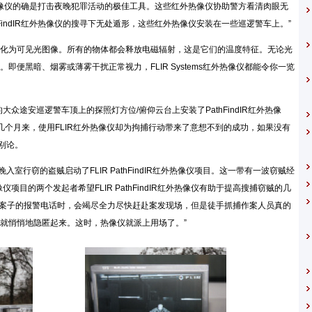
：“红外热像仪的确是打击夜晚犯罪活动的极佳工具。这些红外热像仪协助警方看清肉眼无
hFindIR红外热像仪的搜寻下无处遁形，这些红外热像仪安装在一些巡逻警车上。”
化为可见光图像。所有的物体都会释放电磁辐射，这是它们的温度特征。无论光
便黑暗、烟雾或薄雾干扰正常视力，FLIR Systems红外热像仪都能令你一览
众途安巡逻警车顶上的探照灯方位/俯仰云台上安装了PathFindIR红外热像
Steen表示，几个月来，使用FLIR红外热像仪却为拘捕行动带来了意想不到的成功，如果没有
当别论。
踪夜晚入室行窃的盗贼启动了FLIR PathFindIR红外热像仪项目。这一带有一波窃贼经
目的两个发起者希望FLIR PathFindIR红外热像仪有助于提高搜捕窃贼的几
或类似案子的报警电话时，会竭尽全力尽快赶赴案发现场，但是徒手抓捕作案人员真的
就悄悄地隐匿起来。这时，热像仪就派上用场了。”