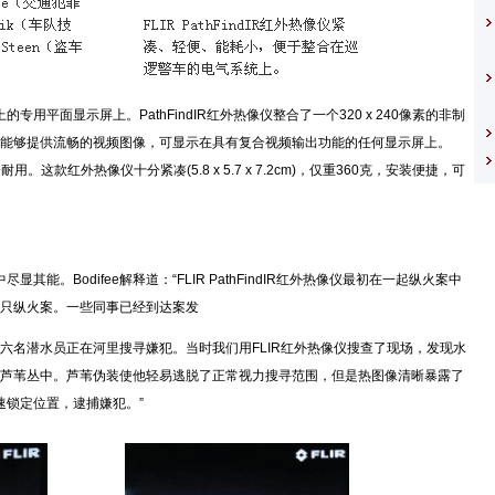
盘上的专用平面显示屏上。PathFindIR红外热像仪整合了一个320 x 240像素的非制
能够提供流畅的视频图像，可显示在具有复合视频输出功能的任何显示屏上。
用。这款红外热像仪十分紧凑(5.8 x 5.7 x 7.2cm)，仅重360克，安装便捷，可
中尽显其能。Bodifee解释道：“FLIR PathFindIR红外热像仪最初在一起纵火案中
船只纵火案。一些同事已经到达案发
六名潜水员正在河里搜寻嫌犯。当时我们用FLIR红外热像仪搜查了现场，发现水
芦苇丛中。芦苇伪装使他轻易逃脱了正常视力搜寻范围，但是热图像清晰暴露了
们快速锁定位置，逮捕嫌犯。”