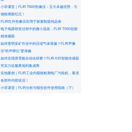
小菲课堂｜FLIR T800热像仪：五大卓越优势，引
领检测新纪元！
FLIR红外热像仪应用于探索制造纯晶体
电子电路研发过程中的微小温差，FLIR T560也能
精准捕获
如何查明采矿作业中的压缩气体泄漏？FLIR声像
仪“听声辨位”更准确
如何实现滑雪板自动化研磨？FLIR A35智能传感器
凭实力征服奥地利集成商
实地案例｜FLIR工业内窥镜检测电厂汽轮机，看清
各部件内部状况！
小菲课堂｜FLIR分析与报告软件使用指南（下）