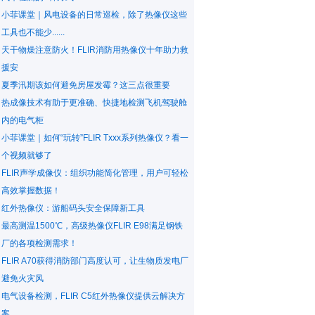
小菲课堂｜风电设备的日常巡检，除了热像仪这些
工具也不能少......
天干物燥注意防火！FLIR消防用热像仪十年助力救
援安
夏季汛期该如何避免房屋发霉？这三点很重要
热成像技术有助于更准确、快捷地检测飞机驾驶舱
内的电气柜
小菲课堂｜如何“玩转”FLIR Txxx系列热像仪？看一
个视频就够了
FLIR声学成像仪：组织功能简化管理，用户可轻松
高效掌握数据！
红外热像仪：游船码头安全保障新工具
最高测温1500℃，高级热像仪FLIR E98满足钢铁
厂的各项检测需求！
FLIR A70获得消防部门高度认可，让生物质发电厂
避免火灾风
电气设备检测，FLIR C5红外热像仪提供云解决方
案