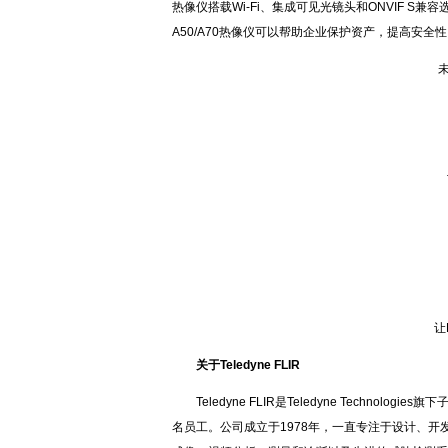
热像仪搭载Wi-Fi、集成可见光镜头和ONVIF 
A50/A70热像仪可以帮助企业保护资产，提高安
未来
Te
想
让FL
关于Teledyne FLIR
Teledyne FLIR是Teledyne Techno
名员工。公司成立于1978年，一直专注于设计、