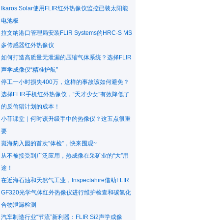
Ikaros Solar使用FLIR红外热像仪监控已装太阳能
电池板
拉文纳港口管理局安装FLIR Systems的HRC-S MS
多传感器红外热像仪
如何打造高质量无泄漏的压缩气体系统？选择FLIR
声学成像仪“精准护航”
停工一小时损失400万，这样的事故该如何避免？
选择FLIR手机红外热像仪，“天才少女”有效降低了
的反偷猎计划的成本！
小菲课堂｜何时该升级手中的热像仪？这五点很重
要
斑海豹入园的首次“体检”，快来围观~
从不被接受到广泛应用，热成像在采矿业的“大”用
途！
在近海石油和天然气工业，Inspectahire借助FLIR
GF320光学气体红外热像仪进行维护检查和碳氢化
合物泄漏检测
汽车制造行业“节流”新利器：FLIR Si2声学成像