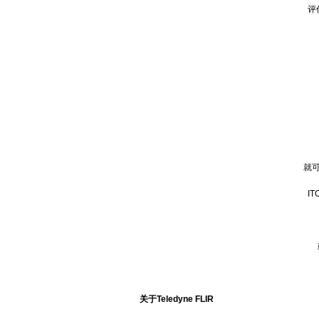
评估
想
只
就可以
ITC
或
关于Teledyne FLIR