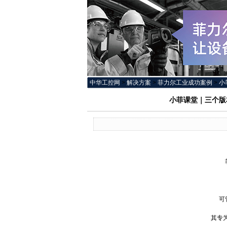
中华工控网
>
解决方案
>
菲力尔工业成功案例
>
小
小菲课堂｜三个版本T
FL
菲力
可管
其专为使