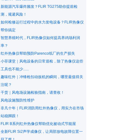
新能源汽车爆炸频发？FLIR TG275助你提前检
测，规避风险！
如何检修运行过程中的水力发电设备？FLIR热像仪
帮你搞定
智慧养殖时代，FLIR热像仪如何提高养鸡场利润
率？
红外热像仪帮助预防Parenco纸厂的生产损失
小菲课堂｜风电设备的日常巡检，除了热像仪这些
工具也不能少......
趣味红外｜冲锋枪扣动扳机的瞬间，哪里最值得关
注呢？
干货｜风电场设施检验指南，请查收！
风电设施预防性维护
非凡十年｜FLIR消防用红外热像仪，用实力在市场
站稳脚跟！
FLIR B系列红外热像仪帮助优化被动式节能屋
全新FLIR Si2声学成像仪，让局部放电故障位置一
目了然！