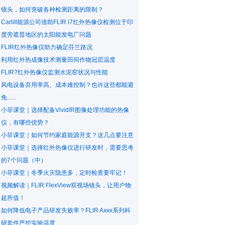
镜头，如何突破各种检测距离的限制？
Carlill能源公司借助FLIR i7红外热像仪检测位于印
度旁遮普地区的太阳能发电厂问题
FLIR红外热像仪助力确定芬兰路况
利用红外热成像技术测量田间作物冠层温度
FLIR?红外热像仪监测水泥窑状况与性能
风电设备弃用率高、成本难控制？也许这些都能避
免......
小菲课堂｜选择配备VividIR图像处理功能的热像
仪，有哪些优势？
小菲课堂｜如何节约家庭能源开支？这几点要注意
小菲课堂｜选择红外热像仪进行研发时，需要思考
的7个问题（中）
小菲课堂｜冬季火灾隐患多，定时检查要牢记！
视频解读｜FLIR FlexView双视场镜头，让用户物
超所值！
如何降低电子产品研发失败率？FLIR Axxx系列科
研套件严控实验温度