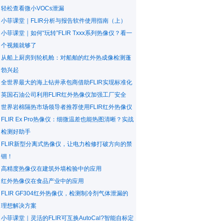
轻松查看微小VOCs泄漏
小菲课堂｜FLIR分析与报告软件使用指南（上）
小菲课堂｜如何“玩转”FLIR Txxx系列热像仪？看一
个视频就够了
从船上厨房到轮机舱：对船舶的红外热成像检测蓬
勃兴起
全世界最大的海上钻井承包商借助FLIR实现标准化
英国石油公司利用FLIR红外热像仪加强工厂安全
世界岩棉隔热市场领导者推荐使用FLIR红外热像仪
FLIR Ex Pro热像仪：细微温差也能热图清晰？实战
检测好助手
FLIR新型分离式热像仪，让电力检修打破方向的禁
锢！
高精度热像仪在建筑外墙检验中的应用
红外热像仪在食品产业中的应用
FLIR GF304红外热像仪，检测制冷剂气体泄漏的
理想解决方案
小菲课堂｜灵活的FLIR可互换AutoCal?智能自标定