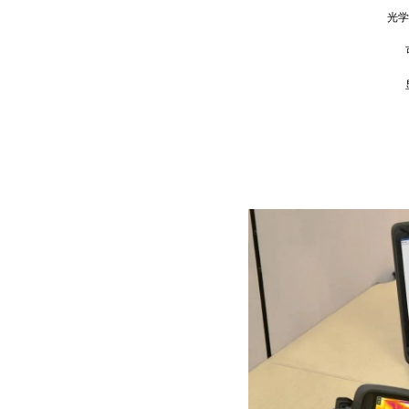
光学气体
可提
显著
今