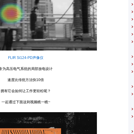
FLIR Si124-PD声像仪
高压电气系统的局部放电设计
速度比传统方法快10倍
有它会如何让工作更轻松呢？
起通过下面这则视频瞧一瞧~