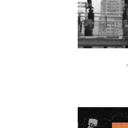
专为
拥
一