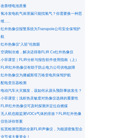
改善锂电池质量
氢冷发电机气体泄漏只能找氢气？你需要换一种思
维......
红外热像仪报警系统为Transpole公司安全保驾护
航
红外热像仪“入驻”伦敦眼
空调制冷难，解决还得靠FLIR Cx红外热像仪
小菲课堂｜FLIR分析与报告软件使用指南（上）
FLIR红外热像仪有助于防止电力公司供电故障
红外热像仪为挪威斯塔万格变电所保驾护航
配电变压器检测
电动汽车火灾频发，该如何从源头预防事故发生？
小菲课堂｜浅析热灵敏度对热像仪选择的重要性
FLIR红外热像仪可及时探测并定位自燃煤
无人机也能监测VOCs气体的排放？FLIR红外热像
仪告诉你答案
拓宽检测范围的全新FLIR声像仪，为能源密集型企
业节省大量资金！