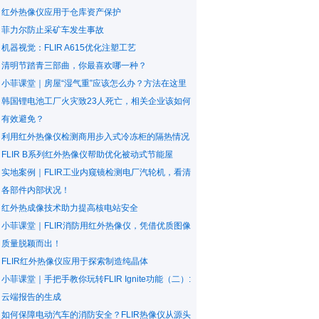
红外热像仪应用于仓库资产保护
菲力尔防止采矿车发生事故
机器视觉：FLIR A615优化注塑工艺
清明节踏青三部曲，你最喜欢哪一种？
小菲课堂｜房屋“湿气重”应该怎么办？方法在这里
韩国锂电池工厂火灾致23人死亡，相关企业该如何
有效避免？
利用红外热像仪检测商用步入式冷冻柜的隔热情况
FLIR B系列红外热像仪帮助优化被动式节能屋
实地案例｜FLIR工业内窥镜检测电厂汽轮机，看清
各部件内部状况！
红外热成像技术助力提高核电站安全
小菲课堂｜FLIR消防用红外热像仪，凭借优质图像
质量脱颖而出！
FLIR红外热像仪应用于探索制造纯晶体
小菲课堂｜手把手教你玩转FLIR Ignite功能（二）:
云端报告的生成
如何保障电动汽车的消防安全？FLIR热像仪从源头