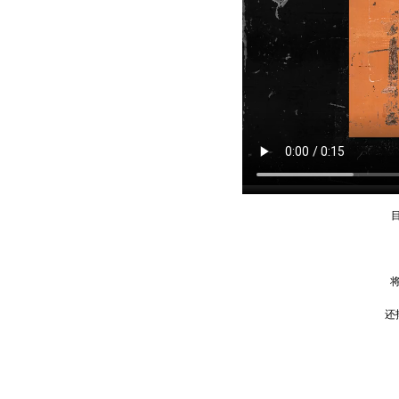
目前，
将电
还拓
一