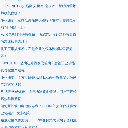
FLIR ONE Edge热像仪“勇闯”南极洲，帮助物理老
师收集数据！
小菲课堂｜选择红外热像仪进行研发时，需要思考
的7个问题（上）
FLIR X系列科研热像仪，满足芯片设计红外投影仪
的高速检测需求！
化工厂事故频发，石化企业的气体泄漏排查很必
要！
JNARDDCC借助红外热像仪帮助印度铝工业节能
及优化生产过程
小菲课堂｜全方位解锁FLIR Exx系列热像仪，颠覆
你对它的认知！
FLIR声学成像仪：组织功能简化管理，用户可轻松
高效掌握数据！
如何延长动力电池的寿命？FLIR红外热像仪提供专
业“秘籍”｜文末福利
精准定位气体泄漏，FLIR声像仪大大节约了塑料注
射成型设施的运营成本！