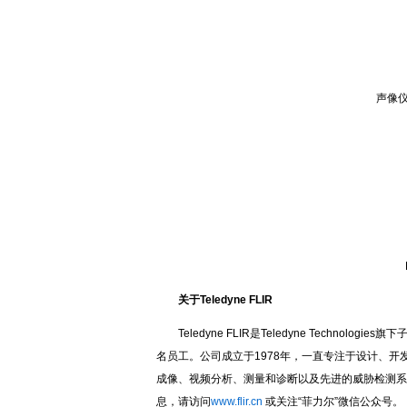
毕
声像仪不
FL
FL
关于Teledyne FLIR
Teledyne FLIR是Teledyne Techno
名员工。公司成立于1978年，一直专注于设计、
成像、视频分析、测量和诊断以及先进的威胁检测系
息，请访问
www.flir.cn
或关注“菲力尔”微信公众号。