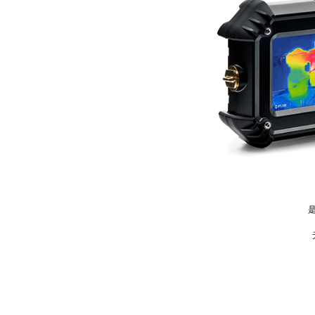
是菲
无需
节