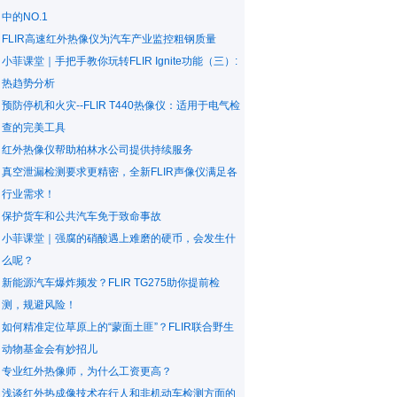
中的NO.1
FLIR高速红外热像仪为汽车产业监控粗钢质量
小菲课堂｜手把手教你玩转FLIR Ignite功能（三）:
热趋势分析
预防停机和火灾--FLIR T440热像仪：适用于电气检
查的完美工具
红外热像仪帮助柏林水公司提供持续服务
真空泄漏检测要求更精密，全新FLIR声像仪满足各
行业需求！
保护货车和公共汽车免于致命事故
小菲课堂｜强腐的硝酸遇上难磨的硬币，会发生什
么呢？
新能源汽车爆炸频发？FLIR TG275助你提前检
测，规避风险！
如何精准定位草原上的“蒙面土匪”？FLIR联合野生
动物基金会有妙招儿
专业红外热像师，为什么工资更高？
浅谈红外热成像技术在行人和非机动车检测方面的