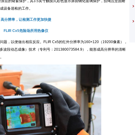
射涂层的锗窗保护，其3.5英寸触摸式彩色显示屏由钢化玻璃保护，挂绳点坚固耐
成设备巡检的工作。
高分辨率，让检测工作更加快捷
LIR Cx5危险场所用热像仪
便做出相应反应。FLIR Cx5的红外分辨率为160×120（19200像素），
X®（多波段动态成像）技术（专利号：201380073584.9），能形成高分辨率的清晰
。