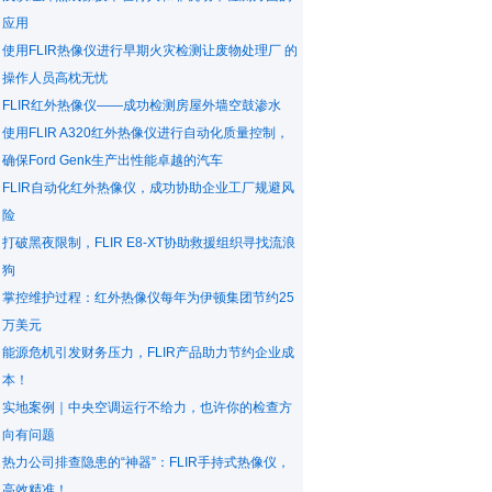
应用
使用FLIR热像仪进行早期火灾检测让废物处理厂 的
操作人员高枕无忧
FLIR红外热像仪——成功检测房屋外墙空鼓渗水
使用FLIR A320红外热像仪进行自动化质量控制，
确保Ford Genk生产出性能卓越的汽车
FLIR自动化红外热像仪，成功协助企业工厂规避风
险
打破黑夜限制，FLIR E8-XT协助救援组织寻找流浪
狗
掌控维护过程：红外热像仪每年为伊顿集团节约25
万美元
能源危机引发财务压力，FLIR产品助力节约企业成
本！
实地案例｜中央空调运行不给力，也许你的检查方
向有问题
热力公司排查隐患的“神器”：FLIR手持式热像仪，
高效精准！