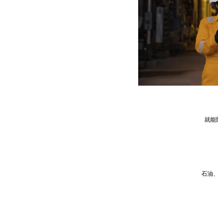
将
就能随
石油、天
想