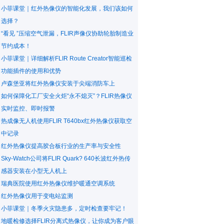
小菲课堂｜红外热像仪的智能化发展，我们该如何
选择？
“看见 ”压缩空气泄漏，FLIR声像仪协助轮胎制造业
节约成本！
小菲课堂｜详细解析FLIR Route Creator智能巡检
功能插件的使用和优势
卢森堡亚将红外热像仪安装于尖端消防车上
如何保障化工厂安全火炬“永不熄灭”？FLIR热像仪
实时监控、即时报警
热成像无人机使用FLIR T640bx红外热像仪获取空
中记录
红外热像仪提高胶合板行业的生产率与安全性
Sky-Watch公司将FLIR Quark? 640长波红外热传
感器安装在小型无人机上
瑞典医院使用红外热像仪维护暖通空调系统
红外热像仪用于变电站监测
小菲课堂｜冬季火灾隐患多，定时检查要牢记！
地暖检修选择FLIR分离式热像仪，让你成为客户眼