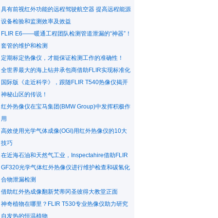
具有前视红外功能的远程驾驶航空器 提高远程能源
设备检验和监测效率及效益
FLIR E6——暖通工程团队检测管道泄漏的“神器”！
套管的维护和检测
定期标定热像仪，才能保证检测工作的准确性！
全世界最大的海上钻井承包商借助FLIR实现标准化
国际版《走近科学》，跟随FLIR T540热像仪揭开
神秘山区的传说！
红外热像仪在宝马集团(BMW Group)中发挥积极作
用
高效使用光学气体成像(OGI)用红外热像仪的10大
技巧
在近海石油和天然气工业，Inspectahire借助FLIR
GF320光学气体红外热像仪进行维护检查和碳氢化
合物泄漏检测
借助红外热成像翻新梵蒂冈圣彼得大教堂正面
神奇植物在哪里？FLIR T530专业热像仪助力研究
自发热的恒温植物