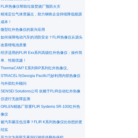
FLIR热像仪帮助垃圾焚烧厂预防火灾
精准定位气体泄漏点，助力钢铁企业持续降低能源
成本！
微型红外热像仪的新兴应用
如何保障电动汽车的消防安全？FLIR热像仪从源头
改善锂电池质量
经济适用的FLIR Exx系列高级红外热像仪：操作简
单、性能优越！
ThermaCAM? E系列和P系列红外热像仪。
STRACEL与Georgia Pacific巧妙利用内部热像仪
与外部红外顾问
SENSEI Solutions公司 依赖于FLIR自动红外热像
仪进行无故障监测
ORLEN精炼厂部署FLIR Systems SR-100红外热
像仪
被汽车碾压也没事？FLIR K系列热像仪比你想的更
结实
菲力尔为装甲车夜间行驶提供额外保护