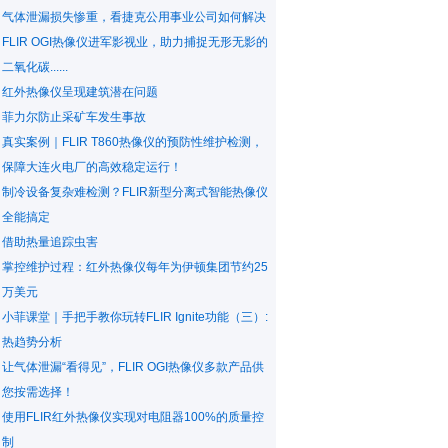
气体泄漏损失惨重，看捷克公用事业公司如何解决
FLIR OGI热像仪进军影视业，助力捕捉无形无影的
二氧化碳......
红外热像仪呈现建筑潜在问题
菲力尔防止采矿车发生事故
真实案例｜FLIR T860热像仪的预防性维护检测，
保障大连火电厂的高效稳定运行！
制冷设备复杂难检测？FLIR新型分离式智能热像仪
全能搞定
借助热量追踪虫害
掌控维护过程：红外热像仪每年为伊顿集团节约25
万美元
小菲课堂｜手把手教你玩转FLIR Ignite功能（三）:
热趋势分析
让气体泄漏“看得见”，FLIR OGI热像仪多款产品供
您按需选择！
使用FLIR红外热像仪实现对电阻器100%的质量控
制