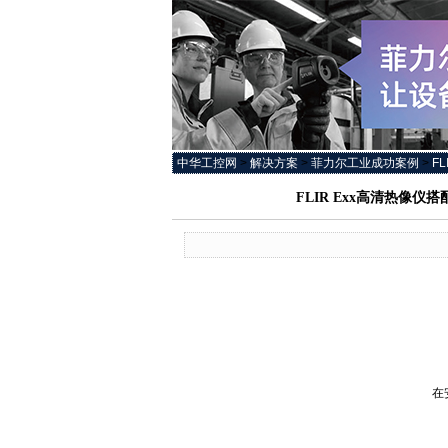
中华工控网
>
解决方案
>
菲力尔工业成功案例
>
F
FLIR Exx高清热像
即
在安