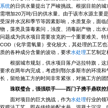
系统
的日供水量提出了严峻挑战。根据目前的城
需增加20万吨/日的供水量。由于该市水源主要
受深井水况和季节等因素影响，水质复杂，面临
物，藻类及藻毒素问，浊度、消毒副产物，出水
问题成为供水项目需要攻克的一个重要难关。特
COD（化学需氧量）变化较大，其处理的工艺
质的各种成分含量的波动，要求
水处理
工艺制定
根据城市规划，供水项目落户达拉特旗，这意
要求在两年内完成，考虑到鄂尔多斯市的环境和
长，留给施工方的时间非常紧张，对施工方的团
珠联璧合，强强联手——西门子携手鼎联控
面对项目的巨大挑战，作为
水处理
行业的领
双膜法工艺，即在传统的配水井、混凝土沉淀、