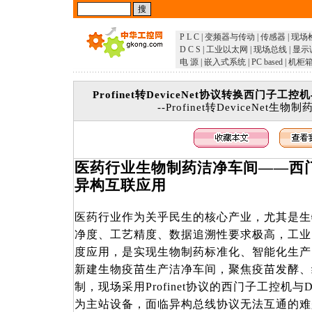
P L C
|
变频器与传动
|
传感器
|
现场
D C S
|
工业以太网
|
现场总线
|
显示
电 源
|
嵌入式系统
|
PC based
|
机柜
Profinet转DeviceNet协议转换西门子
--Profinet转DeviceNet
医药行业生物制药洁净车间
——西
异构互联应用
医药行业作为关乎民生的核心产业，尤其是生
净度、工艺精度、数据追溯性要求极高，工业
度应用，是实现生物制药标准化、智能化生产
新建生物疫苗生产洁净车间，聚焦疫苗发酵、
制，现场采用
Profinet协议的西门子工控机与D
为主站设备，面临异构总线协议无法互通的难题，塔讯