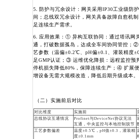
5. 防护与冗余设计：网关采用IP30工业级
间；总线双冗余设计，网关具备故障自愈机制
足连续生产需求。
6. 应用效果：① 异构互联协同：通过塔讯网
通，打破数据孤岛，达成全车间协同管控；②
艺参数（温偏±0.2℃、pH偏±0.1、灌装精度
足GMP认证；③ 运维优化降损：远程监控预
停机损失降低80%，保障连续生产；④ 扩展
增设备无需大规模改造，降低后期升级成本。
（二）实施前后对比
对比维度
实施前
总线协议互通情况
Profinet与DeviceNet协议无法
互通，中央监控与本地控制脱节
工艺参数偏差
温度
±0.5℃，pH值±0.3，灌装精
度±0.1mm