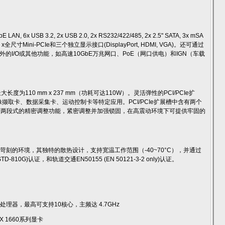
x USB 3.2, 2x USB 2.0, 2x RS232/422/485, 2x 2.5" SATA, 3x mSA
卡插槽, 3 x全尺寸Mini-PCIe和三个独立显示接口(DisplayPort, HDMI, VGA)。还可通过
加额外的I/O或其他功能，如高速10GbE万兆网口、PoE（网口供电）和IGN（车载
大长度为110 mm x 237 mm（功耗可达110W）。灵活弹性的PCI/PCIe扩
像撷取卡、数据采集卡、运动控制卡等特定应用。PCI/PCIe扩展槽中含有两个
，透过两段式的精密调整功能，紧密调整并加强锁固，在高震动环境下可提供牢固的
受苛刻的环境，其独特的散热设计，支持宽温工作范围（-40~70°C），并通过
10G)认证，和轨道交通EN50155 (EN 50121-3-2 only)认证。
™ 插槽式处理器，最高可支持10核心，主频达 4.7GHz
TX 1660系列显卡