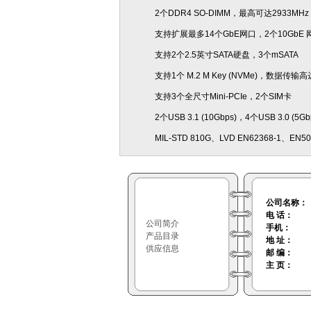
2个DDR4 SO-DIMM，最高可达2933MHz
支持扩展最多14个GbE网口，2个10GbE 网
支持2个2.5英寸SATA硬盘，3个mSATA
支持1个 M.2 M Key (NVMe)，数据传输高
支持3个全尺寸Mini-PCIe，2个SIM卡
2个USB 3.1 (10Gbps)，4个USB 3.0 (5G
MIL-STD 810G、LVD EN62368-1、EN5
公司名称：
电 话：
公司简介
手机：
产品目录
地 址：
供应信息
邮 编：
主 页：