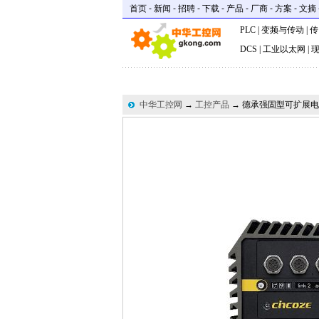
首页
-
新闻
-
招聘
-
下载
-
产品
-
厂商
-
方案
-
文摘
PLC
|
变频与传动
|
传
DCS
|
工业以太网
|
中华工控网
→
工控产品
→ 德承强固型可扩展电脑