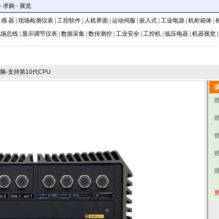
-
求购
-
展览
 感 器
|
现场检测仪表
|
工控软件
|
人机界面
|
运动伺服
|
嵌入式
|
工业电源
|
机柜箱体
|
现场总线
|
显示调节仪表
|
数据采集
|
数传测控
|
工业安全
|
工控机
|
低压电器
|
机器视觉
-支持第10代CPU
德
德
更