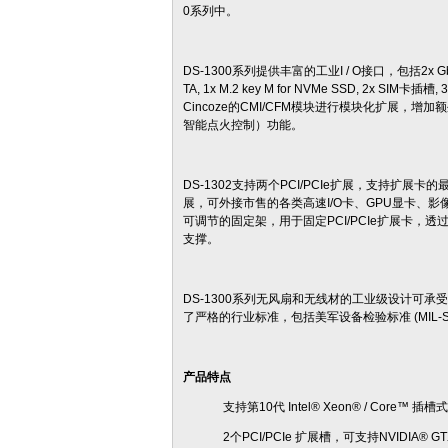
0系列中。
DS-1300系列提供丰富的工业I / O接口，包括2x GbE LAN, 6
TA, 1x M.2 key M for NVMe SSD, 2x SIM
Cincoze的CMI/CFM模块进行模块化扩展，增
智能点火控制）功能。
DS-1302支持两个PCI/PCIe扩展，支持扩展卡的最
展，可外接市售的各类高速I/O卡、GPU显卡、影
可调节的固定架，用于固定PCI/PCIe扩展卡
支撑。
DS-1300系列无风扇和无线材的工业级设计可承
了严格的行业标准，包括美军设备检验标准 (MIL-STD-8
产品特点
支持第10代 Intel® Xeon® / Core
2个PCI/PCIe 扩展槽，可支持NVIDIA® G